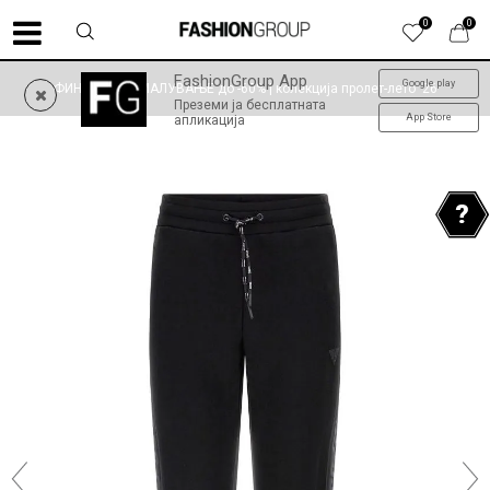
0
0
FashionGroup App
Google play
ФИНАЛНО НАМАЛУВАЊЕ до -60% | колекција пролет-лето '26
Преземи ја бесплатната
App Store
апликација