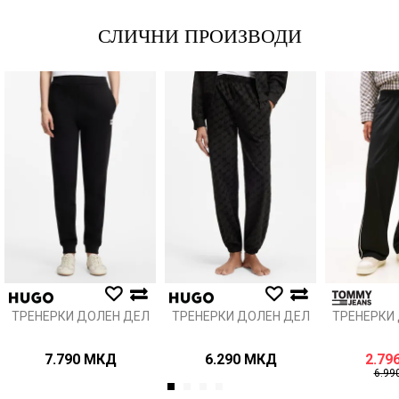
СЛИЧНИ ПРОИЗВОДИ
Порака
Анти спам заштита - пресметајте колку е 2 + 3 :
ИСПРАТИ
ТРЕНЕРКИ ДОЛЕН ДЕЛ
ТРЕНЕРКИ ДОЛЕН ДЕЛ
ТРЕНЕРКИ
7.790
МКД
6.290
МКД
2.79
6.99
1
2
3
4