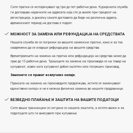
Сите пратки се испорачуваат од три до пет работни дена. Курирската служба
ги доставува нарачките на адресата која сте ја внеле при процесот на
регистрација, а доколку сакате доставата да биде на различна адреса,
временскиот период на достава е подолг.
МОЖНОСТ ЗА ЗАМЕНА ИЛИ РЕФУНДАЦИЈА НА СРЕДСТВАТА
Нашата служба ќе се погрижи за вашите заменски пратки, како и за тоа
навремено да се изврши рефундација на вашите средства.
Времетраењето на замена на пратка или рефундацијa на средства може да
трае до 15 работни дена. Трошоците за замена на производи се на товар на
купувачот, освен кога купувачот добил оштетен или погрешен производ.
Замените се прават исклучиво онлајн.
Праксата на замена на производите продолжува, истите се заменуваат
единствено онлајн и не е можна физичка замена во нашите продавници.
БЕЗБЕДНО ПЛАЌАЊЕ И ЗАШТИТА НА ВАШИТЕ ПОДАТОЦИ
Сите ваши трансакции се сигурни со нашата заштита, а истото важи и за
податоците што ги внесувате при купување.