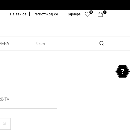
0
0
Најави се
Регистрирај се
Кариера
ИЕРА
Барај
28-TA
XL