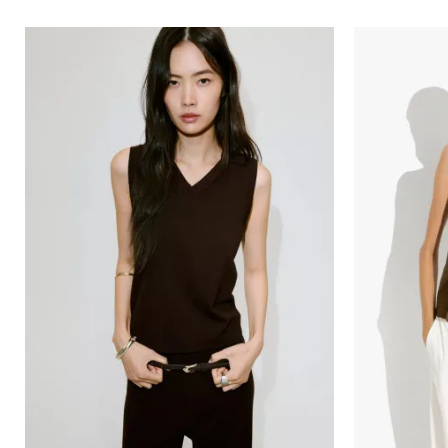
Порака
Анти спам заштита - пресметајте колку е 4 + 1 :
ИСПРАТИ