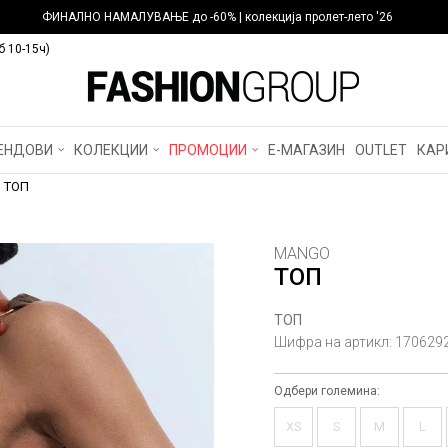
ФИНАЛНО НАМАЛУВАЊЕ до -60% | колекција пролет-лето '26
б 10-15ч)
ЕНДОВИ
КОЛЕКЦИИ
ПРОМОЦИИ
Е-МАГАЗИН
OUTLET
КАР
ТОП
MANGO
ТОП
ТОП
Шифра на артикл:
170629
Одбери големина:
XS
S
M
L