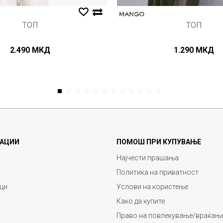
ТОП
ТОП
2.490
МКД
1.290
МКД
1
2
3
4
5
6
7
8
9
10
11
12
АЦИИ
ПОМОШ ПРИ КУПУВАЊЕ
Најчести прашања
Политика на приватност
ци
Услови на користење
Како да купите
Право на повлекување/враќање