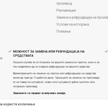
производ
Рекламации
Замена и рефундација на произ
Услови за испорака
Плаќање
МОЖНОСТ ЗА ЗАМЕНА ИЛИ РЕФУНДАЦИЈА НА
СРЕДСТВАТА
та
Нашата служба ќе се погрижи за вашите заменски пратки, како и за
тоа навремено да се изврши рефундација на вашите средства.
Времетраењето на замена на пратка или рефундацијa на средства
може да трае до 15 работни дена. Трошоците за замена на производи
се на товар на купувачот, освен кога купувачот добил оштетен или
погрешен производ.
Замените се прават исклучиво онлајн.
Праксата на замена на производите продолжува, истите се
на користи колачиња
заменуваат единствено онлајн и не е можна физичка замена во