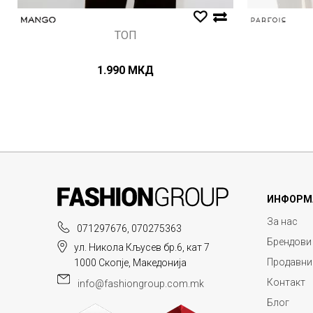
ТОП
1.990
МКД
ИНФОРМ
За нас
071297676, 070275363
Брендови
ул. Никола Кљусев бр.6, кат 7
Продавни
1000 Скопје, Македонија
Контакт
info@fashiongroup.com.mk
Блог