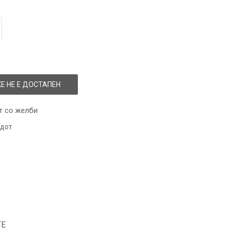
Е НЕ Е ДОСТАПЕН
т со желби
одот
ТЕ