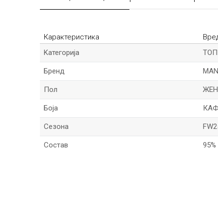
Карактеристика
Вре
Kатегорија
ТОП
Бренд
MA
Пол
ЖЕН
Боја
КАФ
Сезона
FW2
Состав
95%
*Име/Прекар