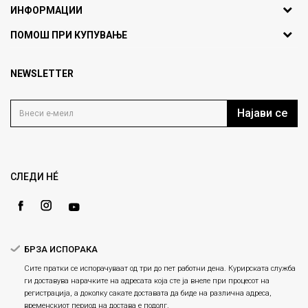
ИНФОРМАЦИИ
ул. Никола Кљусев бр.6,
За нас
ПОМОШ ПРИ КУПУВАЊЕ
кат 7
Брендови
1000 Скопје, Македонија
Најчести прашања
Продавници
NEWSLETTER
Политика на приватност
info@fashiongroup.com.mk
Контакт
Услови на користење
Блог
Најави се
Како да купите
Кариера
Право на повлекување/враќање на производ
Loyalty
Рекламации
Gift Card
Замена и рефундација на производи
СЛЕДИ НÉ
Ценовник
Услови за испорака
Плаќање
БРЗА ИСПОРАКА
Сите пратки се испорачуваат од три до пет работни дена. Курирската служба
ги доставува нарачките на адресата која сте ја внеле при процесот на
регистрација, а доколку сакате доставата да биде на различна адреса,
временскиот период на достава е подолг.