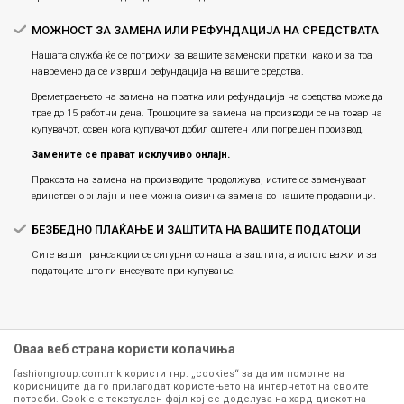
МОЖНОСТ ЗА ЗАМЕНА ИЛИ РЕФУНДАЦИЈА НА СРЕДСТВАТА
Нашата служба ќе се погрижи за вашите заменски пратки, како и за тоа
навремено да се изврши рефундација на вашите средства.
Времетраењето на замена на пратка или рефундацијa на средства може да
трае до 15 работни дена. Трошоците за замена на производи се на товар на
купувачот, освен кога купувачот добил оштетен или погрешен производ.
Замените се прават исклучиво онлајн.
Праксата на замена на производите продолжува, истите се заменуваат
единствено онлајн и не е можна физичка замена во нашите продавници.
БЕЗБЕДНО ПЛАЌАЊЕ И ЗАШТИТА НА ВАШИТЕ ПОДАТОЦИ
Сите ваши трансакции се сигурни со нашата заштита, а истото важи и за
податоците што ги внесувате при купување.
Оваа веб страна користи колачиња
fashiongroup.com.mk користи тнр. „cookies“ за да им помогне на
корисниците да го прилагодат користењето на интернетот на своите
потреби. Cookie е текстуален фајл кој се доделува на хард дискот на