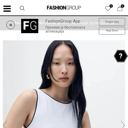
0
0
FashionGroup App
Google play
ФИНАЛНО НАМАЛУВАЊЕ до -60% | колекција пролет-лето '26
Преземи ја бесплатната
App Store
апликација