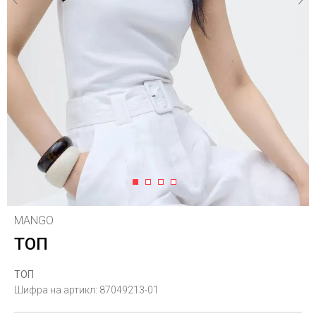
1
2
3
4
MANGO
ТОП
ТОП
Шифра на артикл:
87049213-01