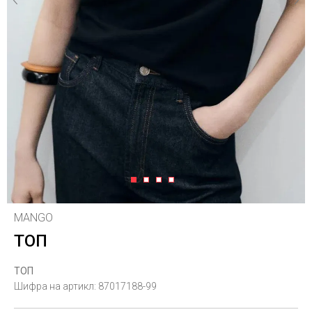
1
2
3
4
MANGO
ТОП
ТОП
Шифра на артикл:
87017188-99