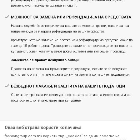
временскиот период на достава е подолг.
МОЖНОСТ ЗА ЗАМЕНА ИЛИ РЕФУНДАЦИЈА НА СРЕДСТВАТА
Нашата служба ќе се погрижи за вашите заменски пратки, како и за тоа
навремено да се изврши рефундација на вашите средства.
Времетраењето на замена на пратка или рефундацијa на средства може да
трае до 15 работни дена. Трошоците за замена на производи се на товар на
купувачот, освен кога купувачот добил оштетен или погрешен производ.
Замените се прават исклучиво онлајн.
Праксата на замена на производите продолжува, истите се заменуваат
единствено онлајн и не е можна физичка замена во нашите продавници.
БЕЗБЕДНО ПЛАЌАЊЕ И ЗАШТИТА НА ВАШИТЕ ПОДАТОЦИ
Сите ваши трансакции се сигурни со нашата заштита, а истото важи и за
податоците што ги внесувате при купување.
Оваа веб страна користи колачиња
fashiongroup.com.mk користи тнр. „cookies“ за да им помогне на