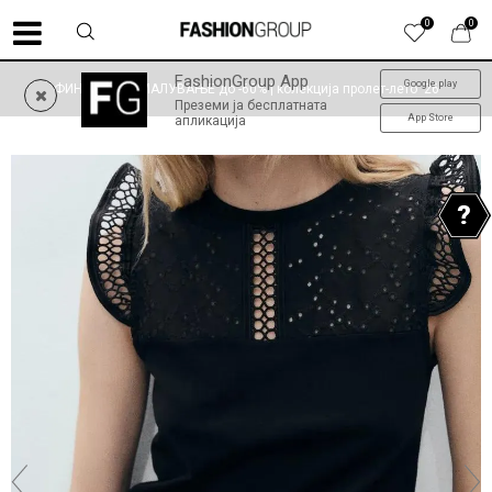
0
0
FashionGroup App
Google play
ФИНАЛНО НАМАЛУВАЊЕ до -60% | колекција пролет-лето '26
Преземи ја бесплатната
App Store
апликација