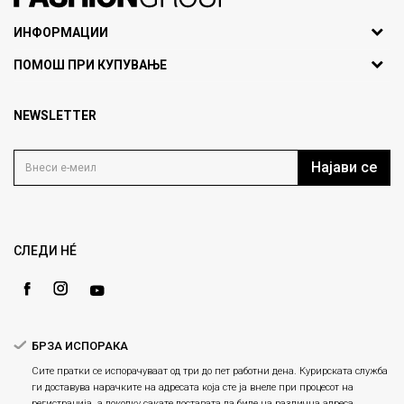
071297676, 070275363
ИНФОРМАЦИИ
ул. Никола Кљусев бр.6,
За нас
ПОМОШ ПРИ КУПУВАЊЕ
кат 7
Брендови
1000 Скопје, Македонија
Најчести прашања
Продавници
NEWSLETTER
Политика на приватност
info@fashiongroup.com.mk
Контакт
Услови на користење
Блог
Најави се
Како да купите
Кариера
Право на повлекување/враќање на производ
Loyalty
Рекламации
Gift Card
Замена и рефундација на производи
СЛЕДИ НÉ
Ценовник
Услови за испорака
Плаќање
БРЗА ИСПОРАКА
Сите пратки се испорачуваат од три до пет работни дена. Курирската служба
ги доставува нарачките на адресата која сте ја внеле при процесот на
регистрација, а доколку сакате доставата да биде на различна адреса,