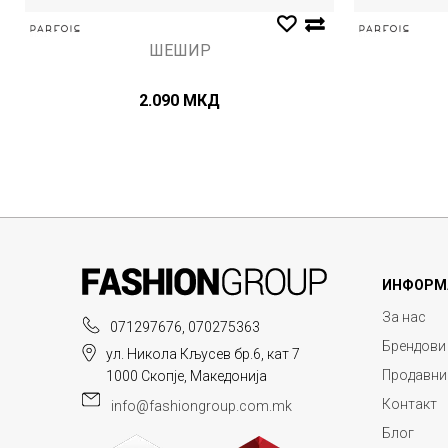
ШЕШИР
2.090
МКД
ИНФОРМ
За нас
071297676, 070275363
Брендови
ул. Никола Кљусев бр.6, кат 7
Продавни
1000 Скопје, Македонија
Контакт
info@fashiongroup.com.mk
Блог