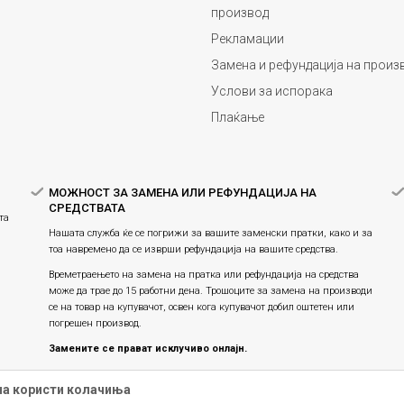
производ
Рекламации
Замена и рефундација на произ
Услови за испорака
Плаќање
МОЖНОСТ ЗА ЗАМЕНА ИЛИ РЕФУНДАЦИЈА НА
СРЕДСТВАТА
та
Нашата служба ќе се погрижи за вашите заменски пратки, како и за
тоа навремено да се изврши рефундација на вашите средства.
Времетраењето на замена на пратка или рефундацијa на средства
може да трае до 15 работни дена. Трошоците за замена на производи
се на товар на купувачот, освен кога купувачот добил оштетен или
погрешен производ.
Замените се прават исклучиво онлајн.
Праксата на замена на производите продолжува, истите се
на користи колачиња
заменуваат единствено онлајн и не е можна физичка замена во