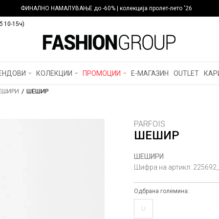
ФИНАЛНО НАМАЛУВАЊЕ до -60% | колекција пролет-лето '26
б 10-15ч)
ЕНДОВИ
КОЛЕКЦИИ
ПРОМОЦИИ
Е-МАГАЗИН
OUTLET
КАР
ЕШИРИ
ШЕШИР
PARFOIS
ШЕШИР
ШЕШИРИ
Шифра на артикл:
225692
Одбрана големина:
U