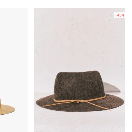
-40
%