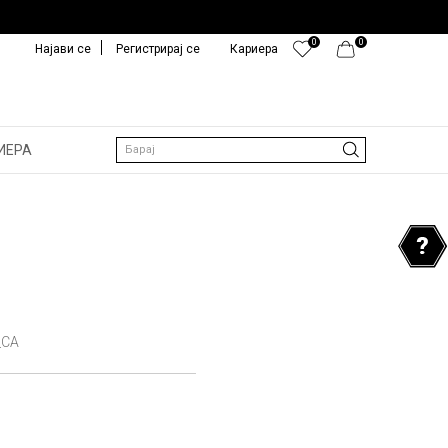
0
0
Најави се
Регистрирај се
Кариера
ИЕРА
Барај
_CA