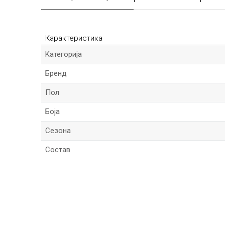
Карактеристика
Kатегорија
Бренд
Пол
Боја
Сезона
Состав
*Име/Прекар