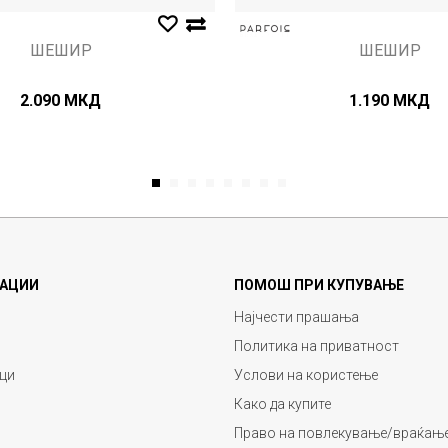
ШЕШИР
ШЕШИР
2.090
МКД
1.190
МКД
1
2
3
4
5
6
7
8
АЦИИ
ПОМОШ ПРИ КУПУВАЊЕ
Најчести прашања
Политика на приватност
ци
Услови на користење
Како да купите
Право на повлекување/враќање