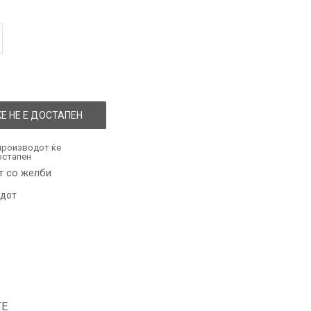
Е НЕ Е ДОСТАПЕН
производот ќе
остапен
т со желби
одот
ТЕ