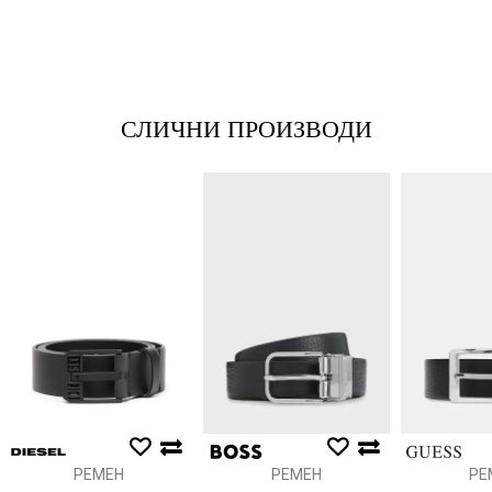
*Е-меил
СЛИЧНИ ПРОИЗВОДИ
Порака
Анти спам заштита - пресметајте колку е 9 - 4 :
ИСПРАТИ
РЕМЕН
РЕМЕН
РЕ