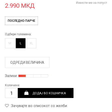
Извести ме за попуст
2.990
МКД
ПОСЛЕДНО ПАРЧЕ
Одбери големина:
M
L
XL
ОДРЕДИ ВЕЛИЧИНА
Залихи
Количина:
ДОДАЈ ВО КОШНИЧКА
Зачувајте во списокот со желби