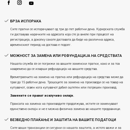
Плаќање
БРЗА ИСПОРАКА
Сите пратки се испорачуваат од три до пет работни дена. Курирската служба
ги доставува нарачките на адресата која сте ја внеле при процесот на
регистрација, а доколку сакате доставата да биде на различна адреса,
временскиот период на достава е подолг.
МОЖНОСТ ЗА ЗАМЕНА ИЛИ РЕФУНДАЦИЈА НА СРЕДСТВАТА
Нашата служба ќе се погрижи за вашите заменски пратки, како и за тоа
навремено да се изврши рефундација на вашите средства.
Времетраењето на замена на пратка или рефундацијa на средства може да
трае до 15 работни дена. Трошоците за замена на производи се на товар на
купувачот, освен кога купувачот добил оштетен или погрешен производ.
Замените се прават исклучиво онлајн.
Праксата на замена на производите продолжува, истите се заменуваат
единствено онлајн и не е можна физичка замена во нашите продавници.
БЕЗБЕДНО ПЛАЌАЊЕ И ЗАШТИТА НА ВАШИТЕ ПОДАТОЦИ
Сите ваши трансакции се сигурни со нашата заштита, а истото важи и за