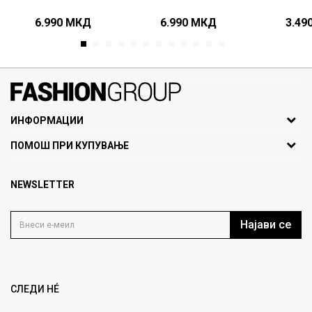
6.990
МКД
6.990
МКД
3.49
1
2
3
4
5
6
7
8
9
10
11
12
071297676, 070275363
ИНФОРМАЦИИ
ул. Никола Кљусев бр.6,
За нас
ПОМОШ ПРИ КУПУВАЊЕ
кат 7
Брендови
1000 Скопје, Македонија
Најчести прашања
Продавници
NEWSLETTER
Политика на приватност
info@fashiongroup.com.mk
Контакт
Услови на користење
Блог
Најави се
Како да купите
Кариера
Право на повлекување/враќање на производ
Loyalty
Рекламации
Gift Card
Замена и рефундација на производи
СЛЕДИ НÉ
Ценовник
Услови за испорака