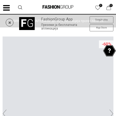
0
0
FashionGroup App
Google play
ФИНАЛНО НАМАЛУВАЊЕ до -60% | колекција пролет-лето '26
Преземи ја бесплатната
App Store
апликација
-60
%