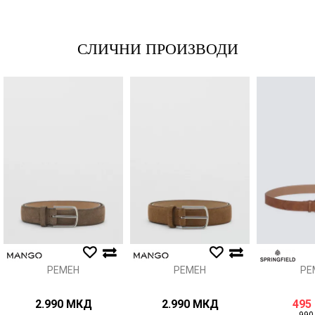
*Е-меил
СЛИЧНИ ПРОИЗВОДИ
Порака
Анти спам заштита - пресметајте колку е 2 + 3 :
ИСПРАТИ
РЕМЕН
РЕМЕН
РЕ
2.990
МКД
2.990
МКД
495