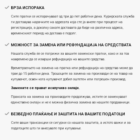
БРЗА ИСПОРАКА
Сите пратки се испорачуваат од три до пет работни дена. Курирската служба
ги доставува нарачките на адресата која сте ја внеле при процесот на
регистрација, а доколку сакате доставата да биде на различна адреса,
временскиот период на достава е подолг.
МОЖНОСТ ЗА ЗАМЕНА ИЛИ РЕФУНДАЦИЈА НА СРЕДСТВАТА
Нашата служба ќе се погрижи за вашите заменски пратки, како и за тоа
навремено да се изврши рефундација на вашите средства.
Времетраењето на замена на пратка или рефундацијa на средства може да
трае до 15 работни дена. Трошоците за замена на производи се на товар на
купувачот, освен кога купувачот добил оштетен или погрешен производ.
Замените се прават исклучиво онлајн.
Праксата на замена на производите продолжува, истите се заменуваат
единствено онлајн и не е можна физичка замена во нашите продавници.
БЕЗБЕДНО ПЛАЌАЊЕ И ЗАШТИТА НА ВАШИТЕ ПОДАТОЦИ
Сите ваши трансакции се сигурни со нашата заштита, а истото важи и за
податоците што ги внесувате при купување.