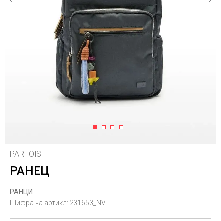
1
2
3
4
PARFOIS
РАНЕЦ
РАНЦИ
Шифра на артикл:
231653_NV