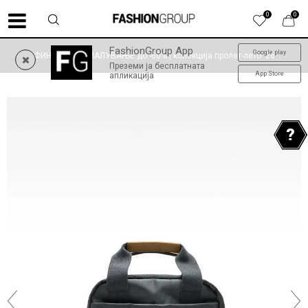
0
0
FashionGroup App
Google play
ФИНАЛНО НАМАЛУВАЊЕ до -60% | колекција пролет-лето '26
Преземи ја бесплатната
App Store
апликација