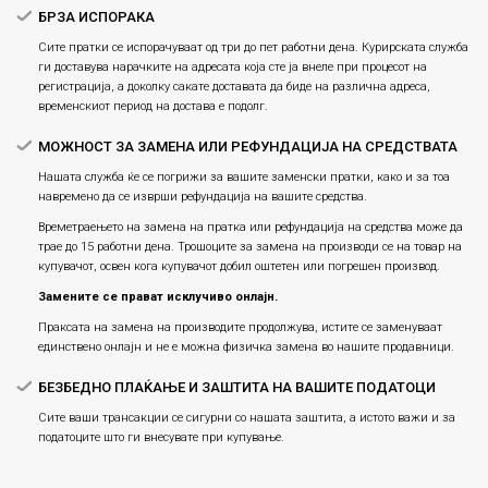
БРЗА ИСПОРАКА
Сите пратки се испорачуваат од три до пет работни дена. Курирската служба
ги доставува нарачките на адресата која сте ја внеле при процесот на
регистрација, а доколку сакате доставата да биде на различна адреса,
временскиот период на достава е подолг.
МОЖНОСТ ЗА ЗАМЕНА ИЛИ РЕФУНДАЦИЈА НА СРЕДСТВАТА
Нашата служба ќе се погрижи за вашите заменски пратки, како и за тоа
навремено да се изврши рефундација на вашите средства.
Времетраењето на замена на пратка или рефундацијa на средства може да
трае до 15 работни дена. Трошоците за замена на производи се на товар на
купувачот, освен кога купувачот добил оштетен или погрешен производ.
Замените се прават исклучиво онлајн.
Праксата на замена на производите продолжува, истите се заменуваат
единствено онлајн и не е можна физичка замена во нашите продавници.
БЕЗБЕДНО ПЛАЌАЊЕ И ЗАШТИТА НА ВАШИТЕ ПОДАТОЦИ
Сите ваши трансакции се сигурни со нашата заштита, а истото важи и за
податоците што ги внесувате при купување.