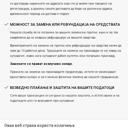
ги доставува нарачките на адресата која сте ја внеле при процесот на
регистрација, а доколку сакате доставата да биде на различна адреса,
временскиот период на достава е подолг.
МОЖНОСТ ЗА ЗАМЕНА ИЛИ РЕФУНДАЦИЈА НА СРЕДСТВАТА
Нашата служба ќе се погрижи за вашите заменски пратки, како и за тоа
навремено да се изврши рефундација на вашите средства.
Времетраењето на замена на пратка или рефундацијa на средства може да
трае до 15 работни дена. Трошоците за замена на производи се на товар на
купувачот, освен кога купувачот добил оштетен или погрешен производ.
Замените се прават исклучиво онлајн.
Праксата на замена на производите продолжува, истите се заменуваат
единствено онлајн и не е можна физичка замена во нашите продавници.
БЕЗБЕДНО ПЛАЌАЊЕ И ЗАШТИТА НА ВАШИТЕ ПОДАТОЦИ
Сите ваши трансакции се сигурни со нашата заштита, а истото важи и за
податоците што ги внесувате при купување.
Оваа веб страна користи колачиња