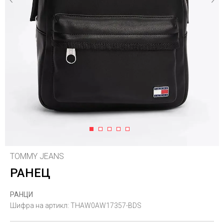
1
2
3
4
5
TOMMY JEANS
РАНЕЦ
РАНЦИ
Шифра на артикл:
THAW0AW17357-BDS