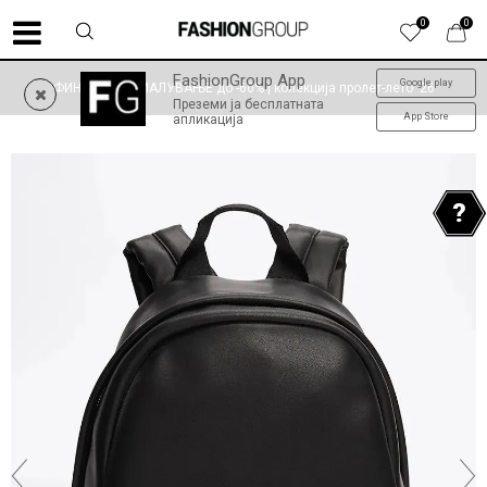
0
0
FashionGroup App
Google play
ФИНАЛНО НАМАЛУВАЊЕ до -60% | колекција пролет-лето '26
Преземи ја бесплатната
App Store
апликација