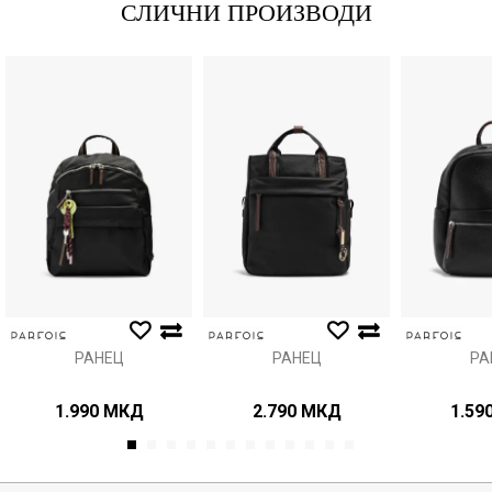
СЛИЧНИ ПРОИЗВОДИ
Порака
Анти спам заштита - пресметајте колку е 4 + 1 :
ИСПРАТИ
РАНЕЦ
РАНЕЦ
РА
1.990
МКД
2.790
МКД
1.59
1
2
3
4
5
6
7
8
9
10
11
12