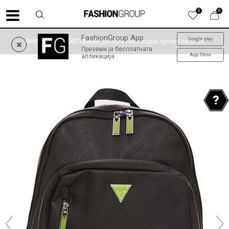
0
0
FashionGroup App
Google play
ФИНАЛНО НАМАЛУВАЊЕ до -60% | колекција пролет-лето '26
Преземи ја бесплатната
App Store
апликација