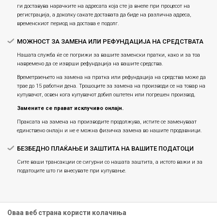
ги доставува нарачките на адресата која сте ја внеле при процесот на
регистрација, а доколку сакате доставата да биде на различна адреса,
временскиот период на достава е подолг.
МОЖНОСТ ЗА ЗАМЕНА ИЛИ РЕФУНДАЦИЈА НА СРЕДСТВАТА
Нашата служба ќе се погрижи за вашите заменски пратки, како и за тоа
навремено да се изврши рефундација на вашите средства.
Времетраењето на замена на пратка или рефундацијa на средства може да
трае до 15 работни дена. Трошоците за замена на производи се на товар на
купувачот, освен кога купувачот добил оштетен или погрешен производ.
Замените се прават исклучиво онлајн.
Праксата на замена на производите продолжува, истите се заменуваат
единствено онлајн и не е можна физичка замена во нашите продавници.
БЕЗБЕДНО ПЛАЌАЊЕ И ЗАШТИТА НА ВАШИТЕ ПОДАТОЦИ
Сите ваши трансакции се сигурни со нашата заштита, а истото важи и за
податоците што ги внесувате при купување.
Оваа веб страна користи колачиња