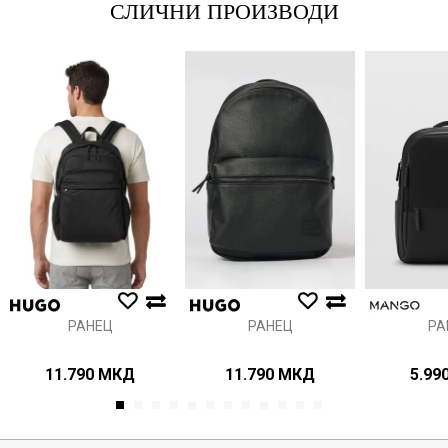
СЛИЧНИ ПРОИЗВОДИ
Порака
Анти спам заштита - пресметајте колку е 2 + 3 :
ИСПРАТИ
РАНЕЦ
РАНЕЦ
РА
11.790
МКД
11.790
МКД
5.99
1
2
3
4
5
6
7
8
9
10
11
12