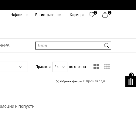
0
0
Најави се
Регистрирај се
Кариера
ИЕРА
Барај
Прикажи
по страна
0
0
производи
Избриши филтри
омоции и попусти