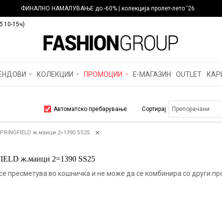
ФИНАЛНО НАМАЛУВАЊЕ до -60% | колекција пролет-лето '26
б 10-15ч)
ЕНДОВИ
КОЛЕКЦИИ
ПРОМОЦИИ
Е-МАГАЗИН
OUTLET
КАР
Автоматско пребарување
Сортирај
SPRINGFIELD ж.маици 2=1390 SS25
IELD ж.маици 2=1390 SS25
се пресметува во кошничка и не може да се комбинира со други пр