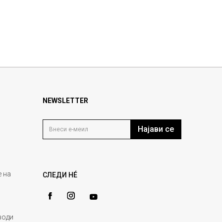
NEWSLETTER
Најави се
 на
СЛЕДИ НÉ
води