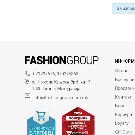
За избра
ИНФОРМ
За нас
071297676, 070275363
Брендови
ул. Никола Кљусев бр.6, кат 7
Продавни
1000 Скопје, Македонија
Контакт
info@fashiongroup.com.mk
Блог
Кариера
Loyalty
Gift Card