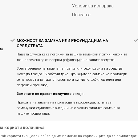
Услови за испорака
Плаќање
МОЖНОСТ ЗА ЗАМЕНА ИЛИ РЕФУНДАЦИЈА НА
СРЕДСТВАТА
та
Нашата служба ќе се погрижи за вашите заменски пратки, како и за
тоа навремено да се изврши рефундација на вашите средства.
Времетраењето на замена на пратка или рефундацијa на средства
може да трае до 15 работни дена. Трошоците за замена на производи
се на товар на купувачот, освен кога купувачот добил оштетен или
погрешен производ.
Замените се прават исклучиво онлајн.
Праксата на замена на производите продолжува, истите се
заменуваат единствено онлајн и не е можна физичка замена во
нашите продавници.
на користи колачиња
.mk користи тнр. „cookies“ за да им помогне на корисниците да го прилагодат