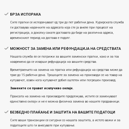
Плаќање
БРЗА ИСПОРАКА
Сите пратки се испорачуваат од три до пет работни дена. Курирската служба
ги доставува нарачките на адресата која сте ја внеле при процесот на
регистрација, а доколку сакате доставата да биде на различна адреса,
временскиот период на достава е подолг.
МОЖНОСТ ЗА ЗАМЕНА ИЛИ РЕФУНДАЦИЈА НА СРЕДСТВАТА
Нашата служба ќе се погрижи за вашите заменски пратки, како и за тоа
навремено да се изврши рефундација на вашите средства.
Времетраењето на замена на пратка или рефундацијa на средства може да
трае до 15 работни дена. Трошоците за замена на производи се на товар на
купувачот, освен кога купувачот добил оштетен или погрешен производ.
Замените се прават исклучиво онлајн.
Праксата на замена на производите продолжува, истите се заменуваат
единствено онлајн и не е можна физичка замена во нашите продавници.
БЕЗБЕДНО ПЛАЌАЊЕ И ЗАШТИТА НА ВАШИТЕ ПОДАТОЦИ
Сите ваши трансакции се сигурни со нашата заштита, а истото важи и за
податоците што ги внесувате при купување.