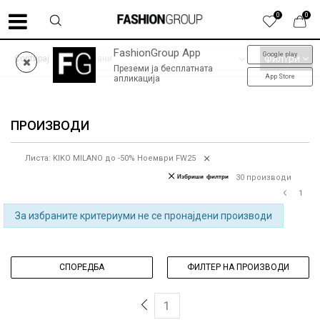
0
0
FashionGroup App
Google play
ФИНАЛНО НАМАЛУВАЊЕ до -60% | колекција пролет-лето '26
Филтри
Сортирај
Преземи ја бесплатната
App Store
апликација
ПРОИЗВОДИ
Листа: KIKO MILANO до -50% Ноември FW25
Избриши филтри
30
производи
1
За избраните критериуми не се пронајдени производи
СПОРЕДБА
ФИЛТЕР НА ПРОИЗВОДИ
1