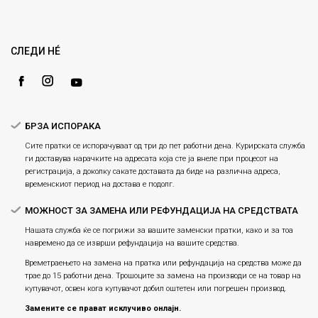
Кариера
Право на повлекување/враќање на производ
Loyalty
Рекламации
Gift Card
Замена и рефундација на производи
СЛЕДИ НÉ
Ценовник
Услови за испорака
Плаќање
БРЗА ИСПОРАКА
Сите пратки се испорачуваат од три до пет работни дена. Курирската служба
ги доставува нарачките на адресата која сте ја внеле при процесот на
регистрација, а доколку сакате доставата да биде на различна адреса,
временскиот период на достава е подолг.
МОЖНОСТ ЗА ЗАМЕНА ИЛИ РЕФУНДАЦИЈА НА СРЕДСТВАТА
Нашата служба ќе се погрижи за вашите заменски пратки, како и за тоа
навремено да се изврши рефундација на вашите средства.
Времетраењето на замена на пратка или рефундацијa на средства може да
трае до 15 работни дена. Трошоците за замена на производи се на товар на
купувачот, освен кога купувачот добил оштетен или погрешен производ.
Замените се прават исклучиво онлајн.