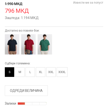
Извести ме за попуст
1.990
МКД
796
МКД
Заштеда:
1.194
МКД
Достапно во повеќе бои:
Одбери големина:
S
M
L
XL
XXL
XXXL
ОДРЕДИ ВЕЛИЧИНА
Залихи