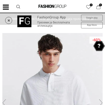
0
0
FashionGroup App
Google play
ФИНАЛНО НАМАЛУВАЊЕ до -60% | колекција пролет-лето '26
Преземи ја бесплатната
App Store
апликација
-60
%