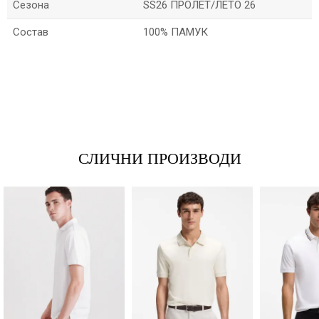
Сезона
SS26 ПРОЛЕТ/ЛЕТО 26
Состав
100% ПАМУК
*Име/Прекар
*Е-меил
СЛИЧНИ ПРОИЗВОДИ
Порака
Анти спам заштита - пресметајте колку е 6 - 1 :