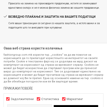
Праксата на замена на производите продолжува, истите се заменуваат
единствено онлајн и не е можна физичка замена во нашите продавници.
БЕЗБЕДНО ПЛАЌАЊЕ И ЗАШТИТА НА ВАШИТЕ ПОДАТОЦИ
Сите ваши трансакции се сигурни со нашата заштита, а истото важи и за
податоците што ги внесувате при купување.
Оваа веб страна користи колачиња
fashiongroup.com.mk користи тнр. „cookies“ за да им помогне на
корисниците да го прилагодат користењето на интернетот на своите
потреби. Cookie е текстуален фајл кој се доделува на хард дискот на
компјутерот на корисникот од страна на мрежниот сервер. Cookies не
можат да бидат искористени да стартуваат програм или да пренесат
Сите информации околу производите кои се изложени на нашата
вирус до компјутерот на корисникот. Тие се доделуваат единствено на
корисниците и можат да бидат прочитани од страна на мрежниот сервер
онлајн продавница се стремиме да бидат конкретни, точни и прецизни,
во доменот кој Ви ги пратил. Една од основните намени на тнр. сookies е
меѓутоа не можеме да гарантираме дека се без ниту една грешка или
да Ви обезбеди погодности кои ќе Ви заштедат време.
пак дека сите производи во моментот се достапни на залиха.
Фотографиите се најверодостојниот приказ на производот. Доколку
ПРИКАЖИ ПОВЕЌЕ
дојде до потреба за замена на производ или рефундација, процедурата
може да трае до 15 работни дена. За повеќе информации,
Задолжителни
Статистика
Маркетинг
контактирајте не на телефонскиот број 071 297 676, 070 275 363
од
понеделник до петок
(08-16ч) и сабота (10-15ч)