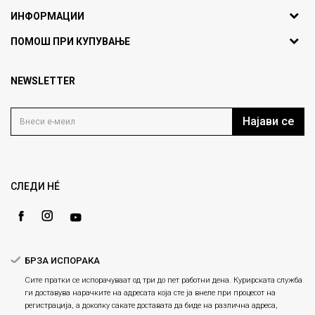
ИНФОРМАЦИИ
ул. Никола Кљусев бр.6,
За нас
ПОМОШ ПРИ КУПУВАЊЕ
кат 7
Брендови
1000 Скопје, Македонија
Најчести прашања
Продавници
NEWSLETTER
Политика на приватност
info@fashiongroup.com.mk
Контакт
Услови на користење
Блог
Најави се
Како да купите
Кариера
Право на повлекување/враќање на производ
Loyalty
Рекламации
Gift Card
Замена и рефундација на производи
СЛЕДИ НÉ
Ценовник
Услови за испорака
Плаќање
БРЗА ИСПОРАКА
Сите пратки се испорачуваат од три до пет работни дена. Курирската служба
ги доставува нарачките на адресата која сте ја внеле при процесот на
регистрација, а доколку сакате доставата да биде на различна адреса,