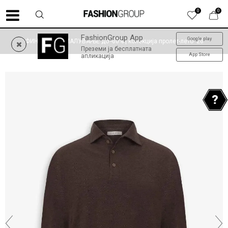
0
0
FashionGroup App
Google play
ФИНАЛНО НАМАЛУВАЊЕ до -60% | колекција пролет-лето '26
Преземи ја бесплатната
App Store
апликација