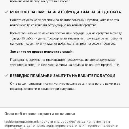
временскиот период на достава е подолг.
МОЖНОСТ ЗА ЗАМЕНА ИЛИ РЕФУНДАЦИЈА НА СРЕДСТВАТА
Нашата служба ќе се погрижи за вашите заменски пратки, како и за тоа
навремено да се изврши рефундација на вашите средства.
Времетраењето на замена на пратка или рефундацијa на средства може да
трае до 15 работни дена. Трошоците за замена на производи се на товар на
купувачот, освен кога купувачот добил оштетен или погрешен производ.
Замените се прават исклучиво онлајн.
Праксата на замена на производите продолжува, истите се заменуваат
единствено онлајн и не е можна физичка замена во нашите продавници.
БЕЗБЕДНО ПЛАЌАЊЕ И ЗАШТИТА НА ВАШИТЕ ПОДАТОЦИ
Сите ваши трансакции се сигурни со нашата заштита, а истото важи и за
податоците што ги внесувате при купување.
Оваа веб страна користи колачиња
fashiongroup.com.mk користи тнр. „cookies“ за да им помогне на
корисниците да го прилагодат користењето на интернетот на своите