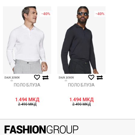
Порака
-40
%
-40
%
Анти спам заштита - пресметајте колку е 4 + 1 :
ИСПРАТИ
ПОЛО БЛУЗА
ПОЛО БЛУЗА
1.494
МКД
1.494
МКД
2.490
МКД
2.490
МКД
071297676, 070275363