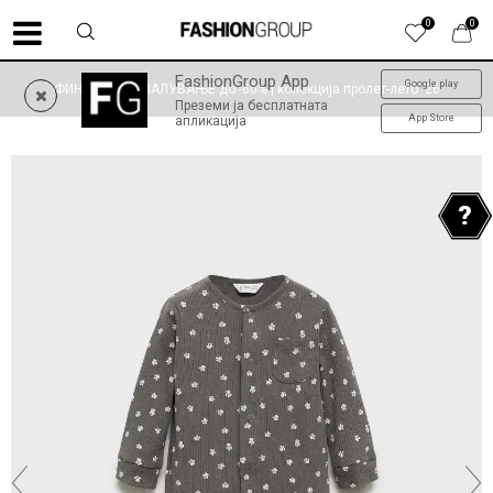
0
0
FashionGroup App
Google play
ФИНАЛНО НАМАЛУВАЊЕ до -60% | колекција пролет-лето '26
Преземи ја бесплатната
App Store
апликација