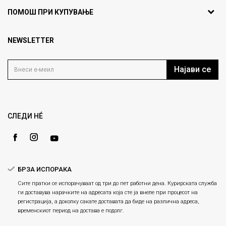
ул. Никола Кљусев бр.6,
За нас
ПОМОШ ПРИ КУПУВАЊЕ
кат 7
Порака
Брендови
1000 Скопје, Македонија
Најчести прашања
Продавници
NEWSLETTER
Политика на приватност
info@fashiongroup.com.mk
Контакт
Услови на користење
Блог
Најави се
Како да купите
Кариера
Право на повлекување/враќање на производ
Анти спам заштита - пресметајте колку е 6 - 1 :
Loyalty
Рекламации
Gift Card
Замена и рефундација на производи
СЛЕДИ НÉ
Ценовник
Услови за испорака
ИСПРАТИ
Плаќање
БРЗА ИСПОРАКА
Сите пратки се испорачуваат од три до пет работни дена. Курирската служба
ги доставува нарачките на адресата која сте ја внеле при процесот на
регистрација, а доколку сакате доставата да биде на различна адреса,
временскиот период на достава е подолг.