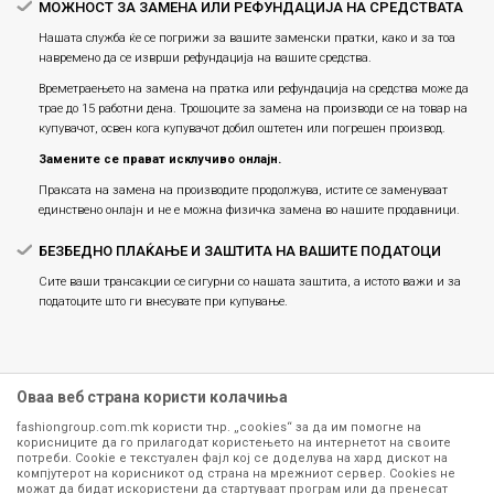
МОЖНОСТ ЗА ЗАМЕНА ИЛИ РЕФУНДАЦИЈА НА СРЕДСТВАТА
Нашата служба ќе се погрижи за вашите заменски пратки, како и за тоа
навремено да се изврши рефундација на вашите средства.
Времетраењето на замена на пратка или рефундацијa на средства може да
трае до 15 работни дена. Трошоците за замена на производи се на товар на
купувачот, освен кога купувачот добил оштетен или погрешен производ.
Замените се прават исклучиво онлајн.
Праксата на замена на производите продолжува, истите се заменуваат
единствено онлајн и не е можна физичка замена во нашите продавници.
БЕЗБЕДНО ПЛАЌАЊЕ И ЗАШТИТА НА ВАШИТЕ ПОДАТОЦИ
Сите ваши трансакции се сигурни со нашата заштита, а истото важи и за
податоците што ги внесувате при купување.
Оваа веб страна користи колачиња
fashiongroup.com.mk користи тнр. „cookies“ за да им помогне на
корисниците да го прилагодат користењето на интернетот на своите
потреби. Cookie е текстуален фајл кој се доделува на хард дискот на
компјутерот на корисникот од страна на мрежниот сервер. Cookies не
можат да бидат искористени да стартуваат програм или да пренесат