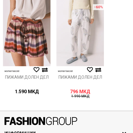
Порака
-60
%
Анти спам заштита - пресметајте колку е 2 + 3 :
ИСПРАТИ
ПИЖАМИ ДОЛЕН ДЕЛ
ПИЖАМИ ДОЛЕН ДЕЛ
1.590
МКД
796
МКД
1.990
МКД
071297676, 070275363