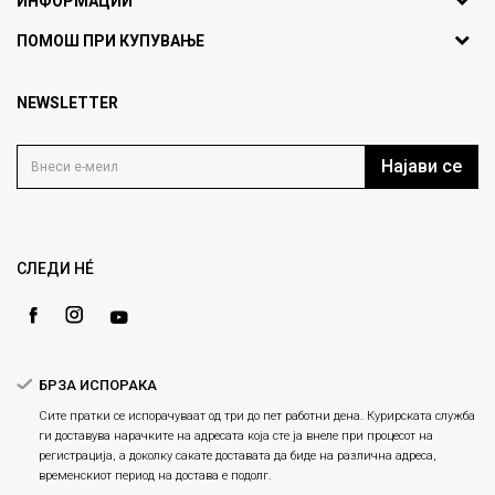
ИНФОРМАЦИИ
ул. Никола Кљусев бр.6,
За нас
ПОМОШ ПРИ КУПУВАЊЕ
кат 7
Брендови
1000 Скопје, Македонија
Најчести прашања
Продавници
NEWSLETTER
Политика на приватност
info@fashiongroup.com.mk
Контакт
Услови на користење
Блог
Најави се
Како да купите
Кариера
Право на повлекување/враќање на производ
Loyalty
Рекламации
Gift Card
Замена и рефундација на производи
СЛЕДИ НÉ
Ценовник
Услови за испорака
Плаќање
БРЗА ИСПОРАКА
Сите пратки се испорачуваат од три до пет работни дена. Курирската служба
ги доставува нарачките на адресата која сте ја внеле при процесот на
регистрација, а доколку сакате доставата да биде на различна адреса,
временскиот период на достава е подолг.