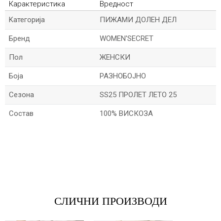
Карактеристика
Вредност
Kатегорија
ПИЖАМИ ДОЛЕН ДЕЛ
Бренд
WOMEN'SECRET
Пол
ЖЕНСКИ
Боја
РАЗНОБОЈНО
Сезона
SS25 ПРОЛЕТ ЛЕТО 25
Состав
100% ВИСКОЗА
*Величините се прикажани по шпански стандарди
*Име/Прекар
*Е-меил
СЛИЧНИ ПРОИЗВОДИ