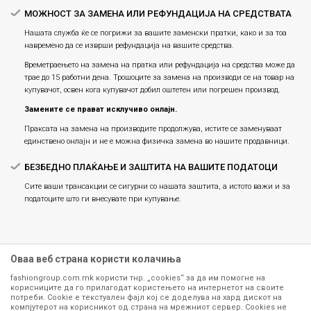
МОЖНОСТ ЗА ЗАМЕНА ИЛИ РЕФУНДАЦИЈА НА СРЕДСТВАТА
Нашата служба ќе се погрижи за вашите заменски пратки, како и за тоа
навремено да се изврши рефундација на вашите средства.
Времетраењето на замена на пратка или рефундацијa на средства може да
трае до 15 работни дена. Трошоците за замена на производи се на товар на
купувачот, освен кога купувачот добил оштетен или погрешен производ.
Замените се прават исклучиво онлајн.
Праксата на замена на производите продолжува, истите се заменуваат
единствено онлајн и не е можна физичка замена во нашите продавници.
БЕЗБЕДНО ПЛАЌАЊЕ И ЗАШТИТА НА ВАШИТЕ ПОДАТОЦИ
Сите ваши трансакции се сигурни со нашата заштита, а истото важи и за
податоците што ги внесувате при купување.
Оваа веб страна користи колачиња
fashiongroup.com.mk користи тнр. „cookies“ за да им помогне на
корисниците да го прилагодат користењето на интернетот на своите
потреби. Cookie е текстуален фајл кој се доделува на хард дискот на
компјутерот на корисникот од страна на мрежниот сервер. Cookies не