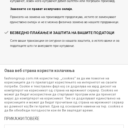
купувачот, освен кога купувачот добил оштетен или погрешен производ.
Замените се прават исклучиво онлајн.
Праксата на замена на производите продолжува, истите се заменуваат
единствено онлајн и не е можна физичка замена во нашите продавници.
БЕЗБЕДНО ПЛАЌАЊЕ И ЗАШТИТА НА ВАШИТЕ ПОДАТОЦИ
Сите ваши трансакции се сигурни со нашата заштита, а истото важи и за
податоците што ги внесувате при купување.
Оваа веб страна користи колачиња
fashiongroup.com.mk користи тнр. „cookies“ за да им помогне на
корисниците да го прилагодат користењето на интернетот на своите
потреби. Cookie е текстуален фајл кој се доделува на хард дискот на
компјутерот на корисникот од страна на мрежниот сервер. Cookies не
можат да бидат искористени да стартуваат програм или да пренесат
Сите информации околу производите кои се изложени на нашата
вирус до компјутерот на корисникот. Тие се доделуваат единствено на
корисниците и можат да бидат прочитани од страна на мрежниот сервер
онлајн продавница се стремиме да бидат конкретни, точни и прецизни,
во доменот кој Ви ги пратил. Една од основните намени на тнр. сookies е
меѓутоа не можеме да гарантираме дека се без ниту една грешка или
да Ви обезбеди погодности кои ќе Ви заштедат време.
пак дека сите производи во моментот се достапни на залиха.
Фотографиите се најверодостојниот приказ на производот. Доколку
ПРИКАЖИ ПОВЕЌЕ
дојде до потреба за замена на производ или рефундација, процедурата
може да трае до 15 работни дена. За повеќе информации,