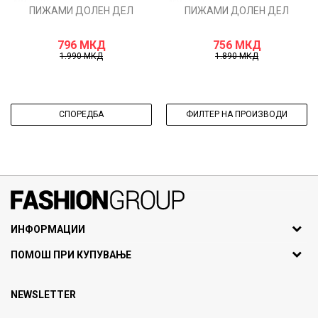
ПИЖАМИ ДОЛЕН ДЕЛ
ПИЖАМИ ДОЛЕН ДЕЛ
796
МКД
756
МКД
1.990
МКД
1.890
МКД
СПОРЕДБА
ФИЛТЕР НА ПРОИЗВОДИ
071297676, 070275363
ИНФОРМАЦИИ
ул. Никола Кљусев бр.6,
За нас
ПОМОШ ПРИ КУПУВАЊЕ
кат 7
Брендови
1000 Скопје, Македонија
Најчести прашања
Продавници
NEWSLETTER
Политика на приватност
info@fashiongroup.com.mk
Контакт