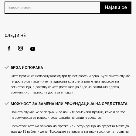
Услови на користење
Блог
Најави се
Како да купите
Кариера
Право на повлекување/враќање на производ
Loyalty
Рекламации
Gift Card
Замена и рефундација на производи
СЛЕДИ НÉ
Ценовник
Услови за испорака
Плаќање
БРЗА ИСПОРАКА
Сите пратки се испорачуваат од три до пет работни дена. Курирската служба
ги доставува нарачките на адресата која сте ја внеле при процесот на
регистрација, а доколку сакате доставата да биде на различна адреса,
временскиот период на достава е подолг.
МОЖНОСТ ЗА ЗАМЕНА ИЛИ РЕФУНДАЦИЈА НА СРЕДСТВАТА
Нашата служба ќе се погрижи за вашите заменски пратки, како и за тоа
навремено да се изврши рефундација на вашите средства.
Времетраењето на замена на пратка или рефундацијa на средства може да
трае до 15 работни дена. Трошоците за замена на производи се на товар на