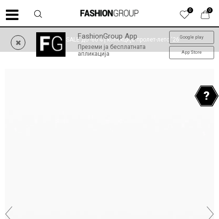
0
0
FashionGroup App
Google play
SUMMER SALE до -60% | колекција пролет-лето '26
Преземи ја бесплатната
App Store
апликација