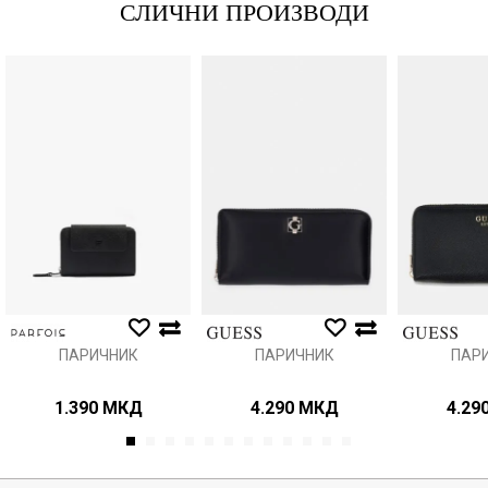
СЛИЧНИ ПРОИЗВОДИ
Порака
Анти спам заштита - пресметајте колку е 6 - 1 :
ИСПРАТИ
ПАРИЧНИК
ПАРИЧНИК
ПАР
1.390
МКД
4.290
МКД
4.29
1
2
3
4
5
6
7
8
9
10
11
12