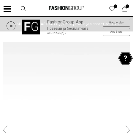
0
0
FashionGroup App
Google play
ФИНАЛНО НАМАЛУВАЊЕ до -60% | колекција пролет-лето '26
Преземи ја бесплатната
App Store
апликација