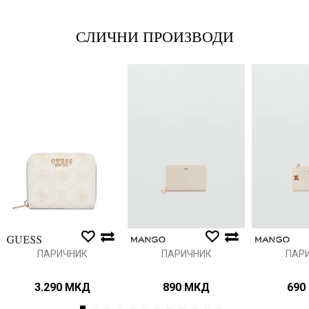
СЛИЧНИ ПРОИЗВОДИ
Порака
Анти спам заштита - пресметајте колку е 9 - 4 :
ИСПРАТИ
ПАРИЧНИК
ПАРИЧНИК
ПАР
3.290
МКД
890
МКД
690