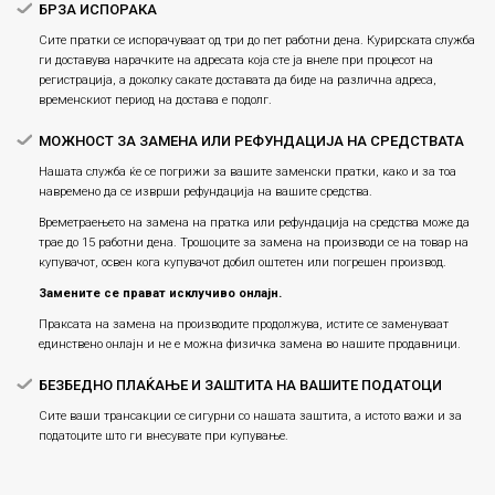
БРЗА ИСПОРАКА
Сите пратки се испорачуваат од три до пет работни дена. Курирската служба
ги доставува нарачките на адресата која сте ја внеле при процесот на
регистрација, а доколку сакате доставата да биде на различна адреса,
временскиот период на достава е подолг.
МОЖНОСТ ЗА ЗАМЕНА ИЛИ РЕФУНДАЦИЈА НА СРЕДСТВАТА
Нашата служба ќе се погрижи за вашите заменски пратки, како и за тоа
навремено да се изврши рефундација на вашите средства.
Времетраењето на замена на пратка или рефундацијa на средства може да
трае до 15 работни дена. Трошоците за замена на производи се на товар на
купувачот, освен кога купувачот добил оштетен или погрешен производ.
Замените се прават исклучиво онлајн.
Праксата на замена на производите продолжува, истите се заменуваат
единствено онлајн и не е можна физичка замена во нашите продавници.
БЕЗБЕДНО ПЛАЌАЊЕ И ЗАШТИТА НА ВАШИТЕ ПОДАТОЦИ
Сите ваши трансакции се сигурни со нашата заштита, а истото важи и за
податоците што ги внесувате при купување.