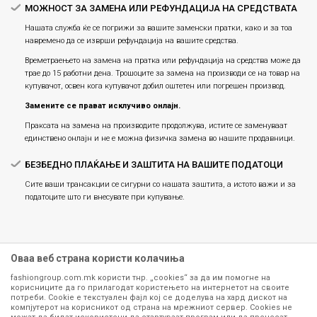
МОЖНОСТ ЗА ЗАМЕНА ИЛИ РЕФУНДАЦИЈА НА СРЕДСТВАТА
Нашата служба ќе се погрижи за вашите заменски пратки, како и за тоа
навремено да се изврши рефундација на вашите средства.
Времетраењето на замена на пратка или рефундацијa на средства може да
трае до 15 работни дена. Трошоците за замена на производи се на товар на
купувачот, освен кога купувачот добил оштетен или погрешен производ.
Замените се прават исклучиво онлајн.
Праксата на замена на производите продолжува, истите се заменуваат
единствено онлајн и не е можна физичка замена во нашите продавници.
БЕЗБЕДНО ПЛАЌАЊЕ И ЗАШТИТА НА ВАШИТЕ ПОДАТОЦИ
Сите ваши трансакции се сигурни со нашата заштита, а истото важи и за
податоците што ги внесувате при купување.
Оваа веб страна користи колачиња
fashiongroup.com.mk користи тнр. „cookies“ за да им помогне на
корисниците да го прилагодат користењето на интернетот на своите
потреби. Cookie е текстуален фајл кој се доделува на хард дискот на
компјутерот на корисникот од страна на мрежниот сервер. Cookies не