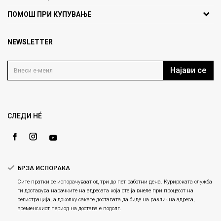
ул. Никола Кљусев бр.6,
За нас
ПОМОШ ПРИ КУПУВАЊЕ
кат 7
Брендови
1000 Скопје, Македонија
Најчести прашања
Продавници
NEWSLETTER
Политика на приватност
info@fashiongroup.com.mk
Контакт
Услови на користење
Блог
Најави се
Како да купите
Кариера
Право на повлекување/враќање на производ
Loyalty
Рекламации
Gift Card
Замена и рефундација на производи
СЛЕДИ НÉ
Ценовник
Услови за испорака
Плаќање
БРЗА ИСПОРАКА
Сите пратки се испорачуваат од три до пет работни дена. Курирската служба
ги доставува нарачките на адресата која сте ја внеле при процесот на
регистрација, а доколку сакате доставата да биде на различна адреса,
временскиот период на достава е подолг.