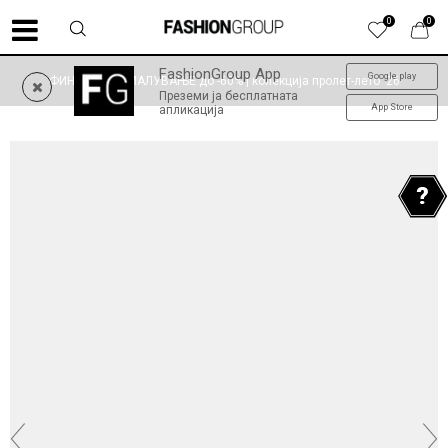
0
0
FashionGroup App
Google play
ФИНАЛНО НАМАЛУВАЊЕ до -60% | колекција пролет-лето '26
Преземи ја бесплатната
App Store
апликација