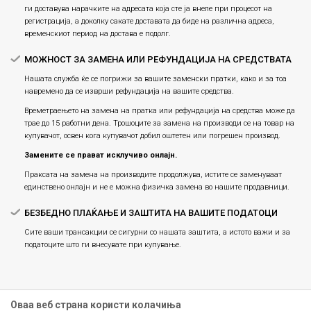
ги доставува нарачките на адресата која сте ја внеле при процесот на
регистрација, а доколку сакате доставата да биде на различна адреса,
временскиот период на достава е подолг.
МОЖНОСТ ЗА ЗАМЕНА ИЛИ РЕФУНДАЦИЈА НА СРЕДСТВАТА
Нашата служба ќе се погрижи за вашите заменски пратки, како и за тоа
навремено да се изврши рефундација на вашите средства.
Времетраењето на замена на пратка или рефундацијa на средства може да
трае до 15 работни дена. Трошоците за замена на производи се на товар на
купувачот, освен кога купувачот добил оштетен или погрешен производ.
Замените се прават исклучиво онлајн.
Праксата на замена на производите продолжува, истите се заменуваат
единствено онлајн и не е можна физичка замена во нашите продавници.
БЕЗБЕДНО ПЛАЌАЊЕ И ЗАШТИТА НА ВАШИТЕ ПОДАТОЦИ
Сите ваши трансакции се сигурни со нашата заштита, а истото важи и за
податоците што ги внесувате при купување.
Оваа веб страна користи колачиња