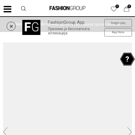
0
0
FashionGroup App
Google play
ФИНАЛНО НАМАЛУВАЊЕ до -60% | колекција пролет-лето '26
Преземи ја бесплатната
App Store
апликација