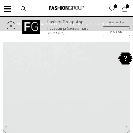
0
0
FashionGroup App
Google play
ФИНАЛНО НАМАЛУВАЊЕ до -60% | колекција пролет-лето '26
Преземи ја бесплатната
App Store
апликација