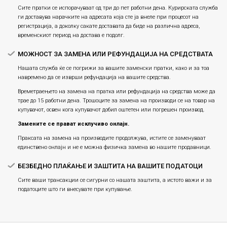
Сите пратки се испорачуваат од три до пет работни дена. Курирската служба
ги доставува нарачките на адресата која сте ја внеле при процесот на
регистрација, а доколку сакате доставата да биде на различна адреса,
временскиот период на достава е подолг.
МОЖНОСТ ЗА ЗАМЕНА ИЛИ РЕФУНДАЦИЈА НА СРЕДСТВАТА
Нашата служба ќе се погрижи за вашите заменски пратки, како и за тоа
навремено да се изврши рефундација на вашите средства.
Времетраењето на замена на пратка или рефундацијa на средства може да
трае до 15 работни дена. Трошоците за замена на производи се на товар на
купувачот, освен кога купувачот добил оштетен или погрешен производ.
Замените се прават исклучиво онлајн.
Праксата на замена на производите продолжува, истите се заменуваат
единствено онлајн и не е можна физичка замена во нашите продавници.
БЕЗБЕДНО ПЛАЌАЊЕ И ЗАШТИТА НА ВАШИТЕ ПОДАТОЦИ
Сите ваши трансакции се сигурни со нашата заштита, а истото важи и за
податоците што ги внесувате при купување.