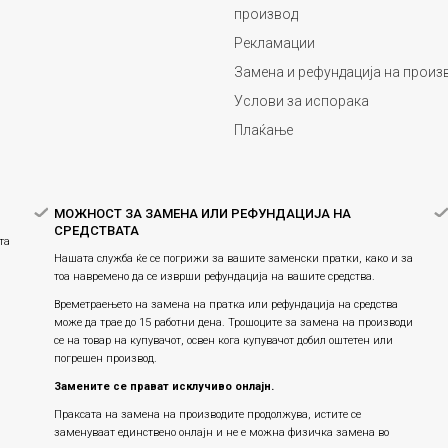
производ
Рекламации
Замена и рефундација на произ
Услови за испорака
Плаќање
МОЖНОСТ ЗА ЗАМЕНА ИЛИ РЕФУНДАЦИЈА НА
СРЕДСТВАТА
та
Нашата служба ќе се погрижи за вашите заменски пратки, како и за
тоа навремено да се изврши рефундација на вашите средства.
Времетраењето на замена на пратка или рефундацијa на средства
може да трае до 15 работни дена. Трошоците за замена на производи
се на товар на купувачот, освен кога купувачот добил оштетен или
погрешен производ.
Замените се прават исклучиво онлајн.
Праксата на замена на производите продолжува, истите се
заменуваат единствено онлајн и не е можна физичка замена во