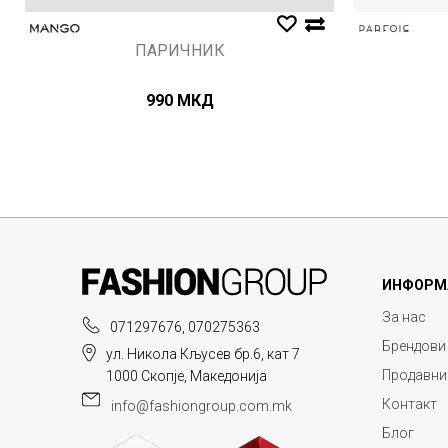
ПАРИЧНИК
990
МКД
ИНФОРМ
За нас
071297676, 070275363
Брендови
ул. Никола Кљусев бр.6, кат 7
Продавни
1000 Скопје, Македонија
Контакт
info@fashiongroup.com.mk
Блог