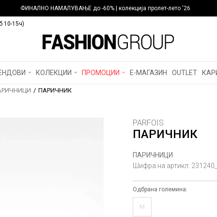
ФИНАЛНО НАМАЛУВАЊЕ до -60% | колекција пролет-лето '26
б 10-15ч)
ЕНДОВИ
КОЛЕКЦИИ
ПРОМОЦИИ
Е-МАГАЗИН
OUTLET
КАР
АРИЧНИЦИ
ПАРИЧНИК
PARFOIS
ПАРИЧНИК
ПАРИЧНИЦИ
Шифра на артикл:
231240
Одбрана големина:
M