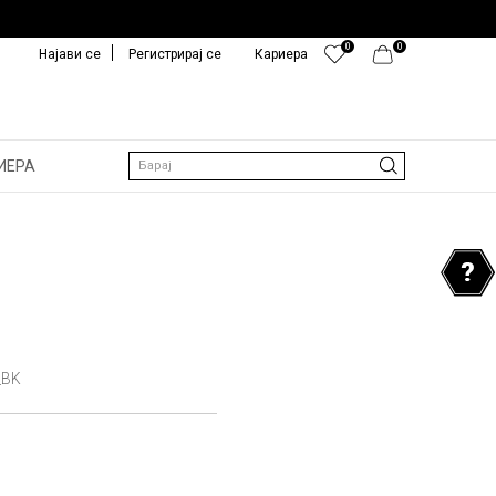
0
0
Најави се
Регистрирај се
Кариера
ИЕРА
Барај
_BK