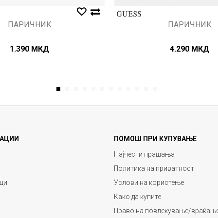
ПАРИЧНИК
ПАРИЧНИК
1.390
МКД
4.290
МКД
1
2
3
4
5
6
7
8
9
10
11
12
АЦИИ
ПОМОШ ПРИ КУПУВАЊЕ
Најчести прашања
Политика на приватност
ци
Услови на користење
Како да купите
Право на повлекување/враќање