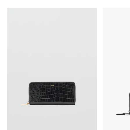
Порака
Анти спам заштита - пресметајте колку е 9 - 4 :
ИСПРАТИ