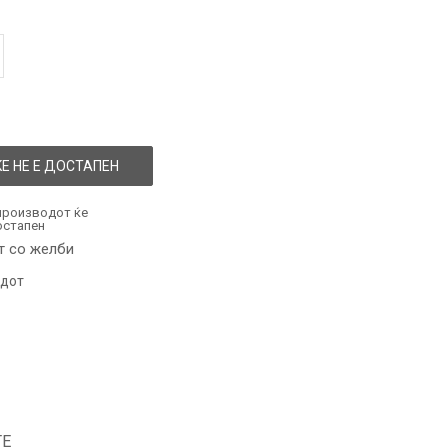
Е НЕ Е ДОСТАПЕН
производот ќе
остапен
т со желби
одот
ТЕ