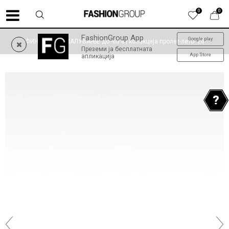
0
0
FashionGroup App
Google play
ФИНАЛНО НАМАЛУВАЊЕ до -60% | колекција пролет-лето '26
Преземи ја бесплатната
App Store
апликација