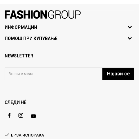
071297676, 070275363
ИНФОРМАЦИИ
ул. Никола Кљусев бр.6,
За нас
ПОМОШ ПРИ КУПУВАЊЕ
кат 7
Брендови
1000 Скопје, Македонија
Најчести прашања
Продавници
NEWSLETTER
Политика на приватност
info@fashiongroup.com.mk
Контакт
Услови на користење
Блог
Најави се
Како да купите
Кариера
Право на повлекување/враќање на производ
Loyalty
Рекламации
Gift Card
Замена и рефундација на производи
СЛЕДИ НÉ
Ценовник
Услови за испорака
Плаќање
БРЗА ИСПОРАКА