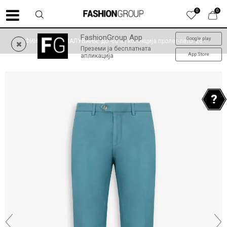
0
0
FashionGroup App
Google play
ФИНАЛНО НАМАЛУВАЊЕ до -60% | колекција пролет-лето '26
Преземи ја бесплатната
App Store
апликација