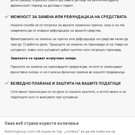
регистрација, а доколку сакате доставата да биде на различна адреса,
временскиот период на достава е подолг.
МОЖНОСТ ЗА ЗАМЕНА ИЛИ РЕФУНДАЦИЈА НА СРЕДСТВАТА
Нашата служба ќе се погрижи за вашите заменски пратки, како и за тоа
навремено да се изврши рефундација на вашите средства.
Времетраењето на замена на пратка или рефундацијa на средства може да
трае до 15 работни дена. Трошоците за замена на производи се на товар на
купувачот, освен кога купувачот добил оштетен или погрешен производ.
Замените се прават исклучиво онлајн.
Праксата на замена на производите продолжува, истите се заменуваат
единствено онлајн и не е можна физичка замена во нашите продавници.
БЕЗБЕДНО ПЛАЌАЊЕ И ЗАШТИТА НА ВАШИТЕ ПОДАТОЦИ
Сите ваши трансакции се сигурни со нашата заштита, а истото важи и за
податоците што ги внесувате при купување.
Оваа веб страна користи колачиња
fashiongroup.com.mk користи тнр. „cookies“ за да им помогне на