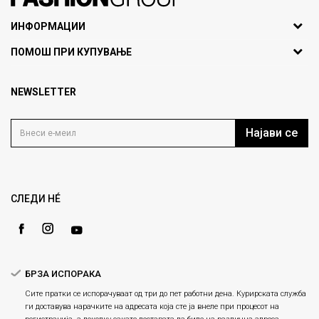
071297676, 070275363
ИНФОРМАЦИИ
ул. Никола Кљусев бр.6,
За нас
ПОМОШ ПРИ КУПУВАЊЕ
кат 7
Брендови
1000 Скопје, Македонија
Најчести прашања
Продавници
NEWSLETTER
Политика на приватност
info@fashiongroup.com.mk
Контакт
Услови на користење
Блог
Најави се
Како да купите
Кариера
Право на повлекување/враќање на производ
Loyalty
Рекламации
Gift Card
Замена и рефундација на производи
СЛЕДИ НÉ
Ценовник
Услови за испорака
Плаќање
БРЗА ИСПОРАКА
Сите пратки се испорачуваат од три до пет работни дена. Курирската служба
ги доставува нарачките на адресата која сте ја внеле при процесот на