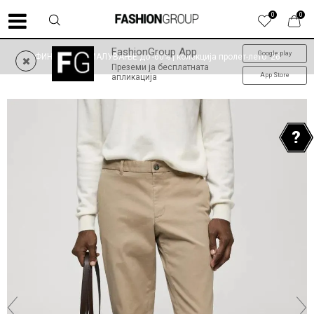
0
0
FashionGroup App
Google play
ФИНАЛНО НАМАЛУВАЊЕ до -60% | колекција пролет-лето '26
Преземи ја бесплатната
App Store
апликација