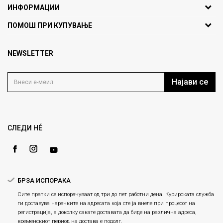
ИНФОРМАЦИИ
ул. Никола Кљусев бр.6,
За нас
ПОМОШ ПРИ КУПУВАЊЕ
кат 7
Брендови
1000 Скопје, Македонија
Најчести прашања
Продавници
NEWSLETTER
Политика на приватност
info@fashiongroup.com.mk
Контакт
Услови на користење
Блог
Најави се
Како да купите
Кариера
Право на повлекување/враќање на производ
Loyalty
Рекламации
Gift Card
Замена и рефундација на производи
СЛЕДИ НÉ
Ценовник
Услови за испорака
Плаќање
БРЗА ИСПОРАКА
Сите пратки се испорачуваат од три до пет работни дена. Курирската служба
ги доставува нарачките на адресата која сте ја внеле при процесот на
регистрација, а доколку сакате доставата да биде на различна адреса,
временскиот период на достава е подолг.