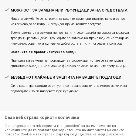
МОЖНОСТ ЗА ЗАМЕНА ИЛИ РЕФУНДАЦИЈА НА СРЕДСТВАТА
Нашата служба ќе се погрижи за вашите заменски пратки, како и за тоа
навремено да се изврши рефундација на вашите средства.
Времетраењето на замена на пратка или рефундацијa на средства може да
трае до 15 работни дена. Трошоците за замена на производи се на товар на
купувачот, освен кога купувачот добил оштетен или погрешен производ.
Замените се прават исклучиво онлајн.
Праксата на замена на производите продолжува, истите се заменуваат
единствено онлајн и не е можна физичка замена во нашите продавници.
БЕЗБЕДНО ПЛАЌАЊЕ И ЗАШТИТА НА ВАШИТЕ ПОДАТОЦИ
Сите ваши трансакции се сигурни со нашата заштита, а истото важи и за
податоците што ги внесувате при купување.
Оваа веб страна користи колачиња
fashiongroup.com.mk користи тнр. „cookies“ за да им помогне на
корисниците да го прилагодат користењето на интернетот на своите
потреби. Cookie е текстуален фајл кој се доделува на хард дискот на