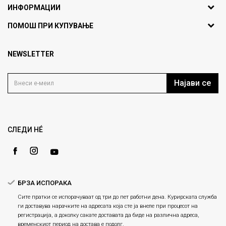
ИНФОРМАЦИИ
ул. Никола Кљусев бр.6,
За нас
ПОМОШ ПРИ КУПУВАЊЕ
кат 7
Брендови
1000 Скопје, Македонија
Најчести прашања
Продавници
NEWSLETTER
Политика на приватност
info@fashiongroup.com.mk
Контакт
Услови на користење
Блог
Најави се
Како да купите
Кариера
Право на повлекување/враќање на производ
Loyalty
Рекламации
Gift Card
Замена и рефундација на производи
СЛЕДИ НÉ
Ценовник
Услови за испорака
Плаќање
БРЗА ИСПОРАКА
Сите пратки се испорачуваат од три до пет работни дена. Курирската служба
ги доставува нарачките на адресата која сте ја внеле при процесот на
регистрација, а доколку сакате доставата да биде на различна адреса,
временскиот период на достава е подолг.