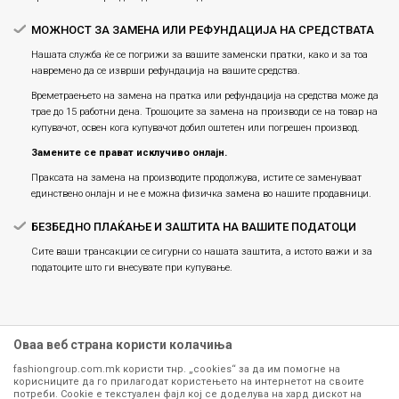
МОЖНОСТ ЗА ЗАМЕНА ИЛИ РЕФУНДАЦИЈА НА СРЕДСТВАТА
Нашата служба ќе се погрижи за вашите заменски пратки, како и за тоа
навремено да се изврши рефундација на вашите средства.
Времетраењето на замена на пратка или рефундацијa на средства може да
трае до 15 работни дена. Трошоците за замена на производи се на товар на
купувачот, освен кога купувачот добил оштетен или погрешен производ.
Замените се прават исклучиво онлајн.
Праксата на замена на производите продолжува, истите се заменуваат
единствено онлајн и не е можна физичка замена во нашите продавници.
БЕЗБЕДНО ПЛАЌАЊЕ И ЗАШТИТА НА ВАШИТЕ ПОДАТОЦИ
Сите ваши трансакции се сигурни со нашата заштита, а истото важи и за
податоците што ги внесувате при купување.
Оваа веб страна користи колачиња
fashiongroup.com.mk користи тнр. „cookies“ за да им помогне на
корисниците да го прилагодат користењето на интернетот на своите
потреби. Cookie е текстуален фајл кој се доделува на хард дискот на