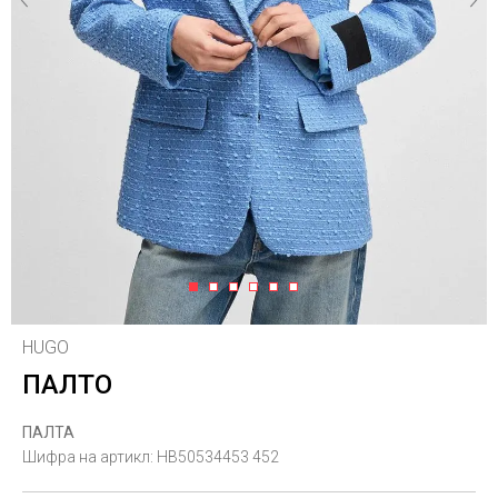
1
2
3
4
5
6
HUGO
ПАЛТО
ПАЛТА
Шифра на артикл:
HB50534453 452