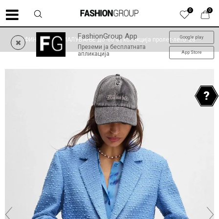
0
0
FashionGroup App
Google play
ФИНАЛНО НАМАЛУВАЊЕ до -60% | колекција пролет-лето '26
Преземи ја бесплатната
App Store
апликација