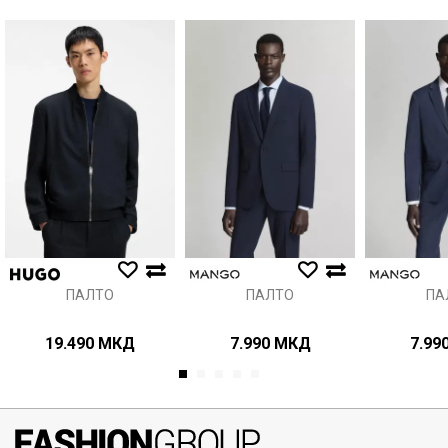
Порака
Анти спам заштита - пресметајте колку е 9 - 4 :
ИСПРАТИ
ПАЛТО
ПАЛТО
ПА
19.490
МКД
7.990
МКД
7.99
1
2
3
4
5