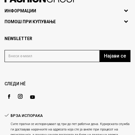
071297676, 070275363
ИНФОРМАЦИИ
ул. Никола Кљусев бр.6,
За нас
ПОМОШ ПРИ КУПУВАЊЕ
кат 7
Брендови
1000 Скопје, Македонија
Најчести прашања
Продавници
NEWSLETTER
Политика на приватност
info@fashiongroup.com.mk
Контакт
Услови на користење
Блог
Најави се
Како да купите
Кариера
Право на повлекување/враќање на производ
Loyalty
Рекламации
Gift Card
Замена и рефундација на производи
СЛЕДИ НÉ
Ценовник
Услови за испорака
Плаќање
БРЗА ИСПОРАКА
Сите пратки се испорачуваат од три до пет работни дена. Курирската служба
ги доставува нарачките на адресата која сте ја внеле при процесот на
регистрација, а доколку сакате доставата да биде на различна адреса,