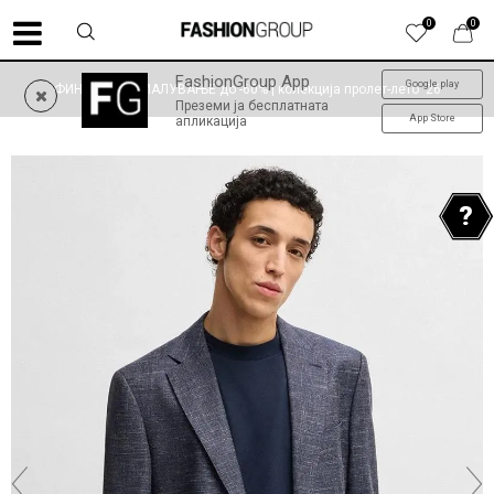
0
0
FashionGroup App
Google play
ФИНАЛНО НАМАЛУВАЊЕ до -60% | колекција пролет-лето '26
Преземи ја бесплатната
App Store
апликација