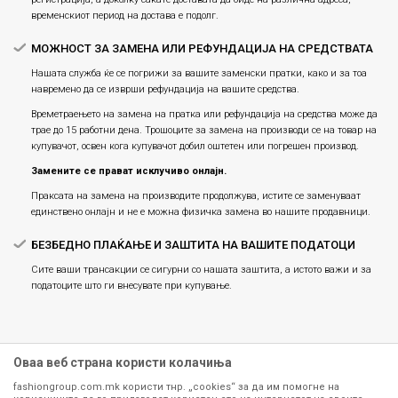
временскиот период на достава е подолг.
МОЖНОСТ ЗА ЗАМЕНА ИЛИ РЕФУНДАЦИЈА НА СРЕДСТВАТА
Нашата служба ќе се погрижи за вашите заменски пратки, како и за тоа
навремено да се изврши рефундација на вашите средства.
Времетраењето на замена на пратка или рефундацијa на средства може да
трае до 15 работни дена. Трошоците за замена на производи се на товар на
купувачот, освен кога купувачот добил оштетен или погрешен производ.
Замените се прават исклучиво онлајн.
Праксата на замена на производите продолжува, истите се заменуваат
единствено онлајн и не е можна физичка замена во нашите продавници.
БЕЗБЕДНО ПЛАЌАЊЕ И ЗАШТИТА НА ВАШИТЕ ПОДАТОЦИ
Сите ваши трансакции се сигурни со нашата заштита, а истото важи и за
податоците што ги внесувате при купување.
Оваа веб страна користи колачиња
fashiongroup.com.mk користи тнр. „cookies“ за да им помогне на