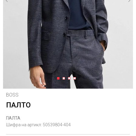
1
2
3
4
BOSS
ПАЛТО
ПАЛТА
Шифра на артикл:
50539804-404