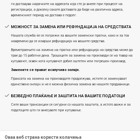
ги доставува нарачките на адресата која сте ја внеле при процесот на
регистрација, а доколку сакате доставата да биде на различна адреса,
временскиот период на достава е подолг.
МОЖНОСТ ЗА ЗАМЕНА ИЛИ РЕФУНДАЦИЈА НА СРЕДСТВАТА
Нашата служба ќе се погрижи за вашите заменски пратки, како и за тоа
навремено да се изврши рефундација на вашите средства.
Времетраењето на замена на пратка или рефундацијa на средства може да
трае до 15 работни дена. Трошоците за замена на производи се на товар на
купувачот, освен кога купувачот добил оштетен или погрешен производ.
Замените се прават исклучиво онлајн.
Праксата на замена на производите продолжува, истите се заменуваат
единствено онлајн и не е можна физичка замена во нашите продавници.
БЕЗБЕДНО ПЛАЌАЊЕ И ЗАШТИТА НА ВАШИТЕ ПОДАТОЦИ
Сите ваши трансакции се сигурни со нашата заштита, а истото важи и за
податоците што ги внесувате при купување.
Оваа веб страна користи колачиња