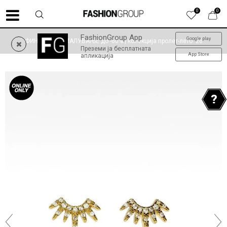
0
0
FashionGroup App
Google play
ФИНАЛНО НАМАЛУВАЊЕ до -60% | колекција пролет-лето '26
Преземи ја бесплатната
App Store
апликација