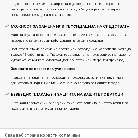
ги доставува нарачките на адресата која сте ја внеле при процесот на
регистрација, а доколку сакате доставата да биде на различна адреса,
временскиот период на достава е подолг.
МОЖНОСТ ЗА ЗАМЕНА ИЛИ РЕФУНДАЦИЈА НА СРЕДСТВАТА
Нашата служба ќе се погрижи за вашите заменски пратки, како и за тоа
навремено да се изврши рефундација на вашите средства.
Времетраењето на замена на пратка или рефундацијa на средства може да
трае до 15 работни дена. Трошоците за замена на производи се на товар на
купувачот, освен кога купувачот добил оштетен или погрешен производ.
Замените се прават исклучиво онлајн.
Праксата на замена на производите продолжува, истите се заменуваат
единствено онлајн и не е можна физичка замена во нашите продавници.
БЕЗБЕДНО ПЛАЌАЊЕ И ЗАШТИТА НА ВАШИТЕ ПОДАТОЦИ
Сите ваши трансакции се сигурни со нашата заштита, а истото важи и за
податоците што ги внесувате при купување.
Оваа веб страна користи колачиња