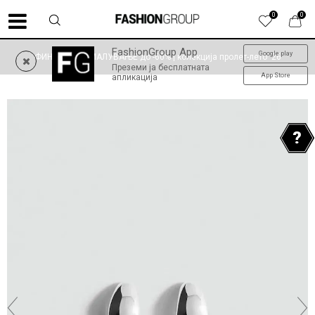
0
0
FashionGroup App
Google play
ФИНАЛНО НАМАЛУВАЊЕ до -60% | колекција пролет-лето '26
Преземи ја бесплатната
App Store
апликација