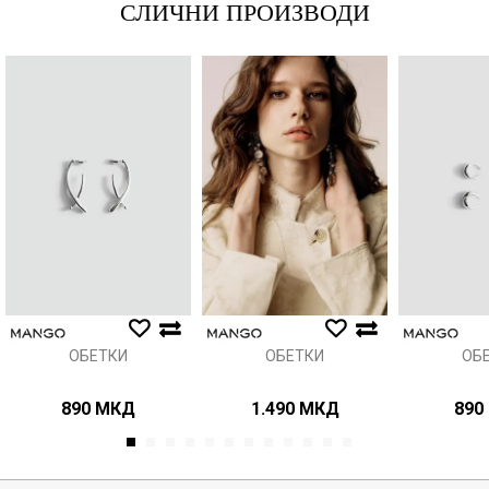
СЛИЧНИ ПРОИЗВОДИ
Порака
Анти спам заштита - пресметајте колку е 6 - 1 :
ИСПРАТИ
ОБЕТКИ
ОБЕТКИ
ОБ
890
МКД
1.490
МКД
890
1
2
3
4
5
6
7
8
9
10
11
12