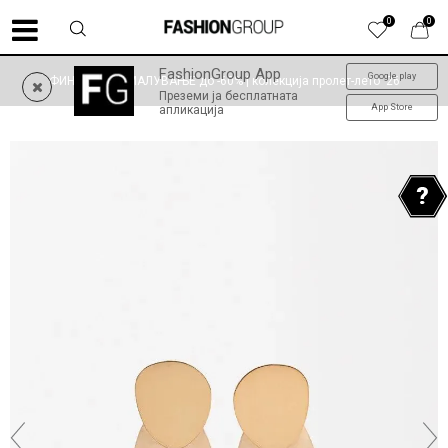
0
0
FashionGroup App
Google play
ФИНАЛНО НАМАЛУВАЊЕ до -60% | колекција пролет-лето '26
Преземи ја бесплатната
App Store
апликација