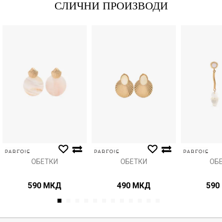
СЛИЧНИ ПРОИЗВОДИ
Порака
Анти спам заштита - пресметајте колку е 2 + 3 :
ИСПРАТИ
ОБЕТКИ
ОБЕТКИ
ОБ
590
МКД
490
МКД
590
1
2
3
4
5
6
7
8
9
10
11
12