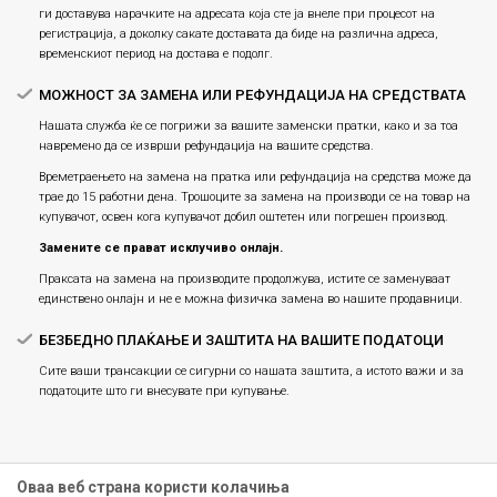
ги доставува нарачките на адресата која сте ја внеле при процесот на
регистрација, а доколку сакате доставата да биде на различна адреса,
временскиот период на достава е подолг.
МОЖНОСТ ЗА ЗАМЕНА ИЛИ РЕФУНДАЦИЈА НА СРЕДСТВАТА
Нашата служба ќе се погрижи за вашите заменски пратки, како и за тоа
навремено да се изврши рефундација на вашите средства.
Времетраењето на замена на пратка или рефундацијa на средства може да
трае до 15 работни дена. Трошоците за замена на производи се на товар на
купувачот, освен кога купувачот добил оштетен или погрешен производ.
Замените се прават исклучиво онлајн.
Праксата на замена на производите продолжува, истите се заменуваат
единствено онлајн и не е можна физичка замена во нашите продавници.
БЕЗБЕДНО ПЛАЌАЊЕ И ЗАШТИТА НА ВАШИТЕ ПОДАТОЦИ
Сите ваши трансакции се сигурни со нашата заштита, а истото важи и за
податоците што ги внесувате при купување.
Оваа веб страна користи колачиња