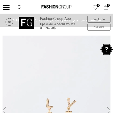
0
0
FashionGroup App
Google play
ФИНАЛНО НАМАЛУВАЊЕ до -60% | колекција пролет-лето '26
Преземи ја бесплатната
App Store
апликација