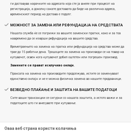
ги доставува нарачките на адресата која сте ја внеле при процесот на
регистрација, а доколку сакате доставата да биде на различна адреса,
временскиот период на достава е подолг.
МОЖНОСТ ЗА ЗАМЕНА ИЛИ РЕФУНДАЦИЈА НА СРЕДСТВАТА
Нашата служба ќе се погрижи за вашите заменски пратки, како и за тоа
навремено да се изврши рефундација на вашите средства.
Времетраењето на замена на пратка или рефундацијa на средства може да
трае до 15 работни дена. Трошоците за замена на производи се на товар на
купувачот, освен кога купувачот добил оштетен или погрешен производ.
Замените се прават исклучиво онлајн.
Праксата на замена на производите продолжува, истите се заменуваат
единствено онлајн и не е можна физичка замена во нашите продавници.
БЕЗБЕДНО ПЛАЌАЊЕ И ЗАШТИТА НА ВАШИТЕ ПОДАТОЦИ
Сите ваши трансакции се сигурни со нашата заштита, а истото важи и за
податоците што ги внесувате при купување.
Оваа веб страна користи колачиња