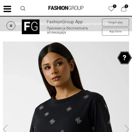
0
0
FashionGroup App
Google play
ФИНАЛНО НАМАЛУВАЊЕ до -60% | колекција пролет-лето '26
Преземи ја бесплатната
App Store
апликација