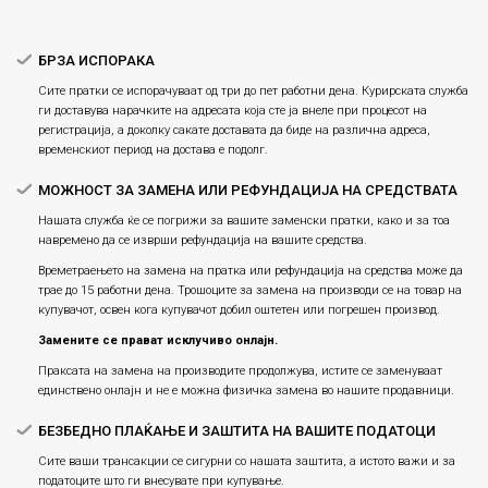
Плаќање
БРЗА ИСПОРАКА
Сите пратки се испорачуваат од три до пет работни дена. Курирската служба
ги доставува нарачките на адресата која сте ја внеле при процесот на
регистрација, а доколку сакате доставата да биде на различна адреса,
временскиот период на достава е подолг.
МОЖНОСТ ЗА ЗАМЕНА ИЛИ РЕФУНДАЦИЈА НА СРЕДСТВАТА
Нашата служба ќе се погрижи за вашите заменски пратки, како и за тоа
навремено да се изврши рефундација на вашите средства.
Времетраењето на замена на пратка или рефундацијa на средства може да
трае до 15 работни дена. Трошоците за замена на производи се на товар на
купувачот, освен кога купувачот добил оштетен или погрешен производ.
Замените се прават исклучиво онлајн.
Праксата на замена на производите продолжува, истите се заменуваат
единствено онлајн и не е можна физичка замена во нашите продавници.
БЕЗБЕДНО ПЛАЌАЊЕ И ЗАШТИТА НА ВАШИТЕ ПОДАТОЦИ
Сите ваши трансакции се сигурни со нашата заштита, а истото важи и за
податоците што ги внесувате при купување.