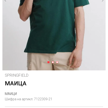
1
2
3
SPRINGFIELD
МАИЦА
МАИЦИ
Шифра на артикл:
7122309-21