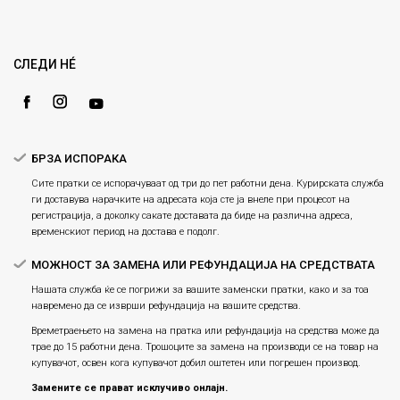
Кариера
Право на повлекување/враќање на производ
Loyalty
Рекламации
Gift Card
Замена и рефундација на производи
СЛЕДИ НÉ
Ценовник
Услови за испорака
Плаќање
БРЗА ИСПОРАКА
Сите пратки се испорачуваат од три до пет работни дена. Курирската служба
ги доставува нарачките на адресата која сте ја внеле при процесот на
регистрација, а доколку сакате доставата да биде на различна адреса,
временскиот период на достава е подолг.
МОЖНОСТ ЗА ЗАМЕНА ИЛИ РЕФУНДАЦИЈА НА СРЕДСТВАТА
Нашата служба ќе се погрижи за вашите заменски пратки, како и за тоа
навремено да се изврши рефундација на вашите средства.
Времетраењето на замена на пратка или рефундацијa на средства може да
трае до 15 работни дена. Трошоците за замена на производи се на товар на
купувачот, освен кога купувачот добил оштетен или погрешен производ.
Замените се прават исклучиво онлајн.