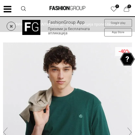
0
0
FashionGroup App
Google play
ФИНАЛНО НАМАЛУВАЊЕ до -60% | колекција пролет-лето '26
Преземи ја бесплатната
App Store
апликација
-40
%