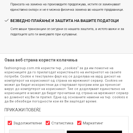
Праксата на замена на производите продолжува, истите се заменуваат
единствено онлајн и не е можна физичка замена во нашите продавници.
БЕЗБЕДНО ПЛАЌАЊЕ И ЗАШТИТА НА ВАШИТЕ ПОДАТОЦИ
Сите ваши трансакции се сигурни со нашата заштита, а истото важи и за
податоците што ги внесувате при купување.
Оваа веб страна користи колачиња
fashiongroup.com.mk користи тнр. „cookies“ за да им помогне на
корисниците да го прилагодат користењето на интернетот на своите
потреби. Cookie е текстуален фајл кој се доделува на хард дискот на
компјутерот на корисникот од страна на мрежниот сервер. Cookies не
можат да бидат искористени да стартуваат програм или да пренесат
Сите информации околу производите кои се изложени на нашата
вирус до компјутерот на корисникот. Тие се доделуваат единствено на
корисниците и можат да бидат прочитани од страна на мрежниот сервер
онлајн продавница се стремиме да бидат конкретни, точни и прецизни,
во доменот кој Ви ги пратил. Една од основните намени на тнр. сookies е
меѓутоа не можеме да гарантираме дека се без ниту една грешка или
да Ви обезбеди погодности кои ќе Ви заштедат време.
пак дека сите производи во моментот се достапни на залиха.
Фотографиите се најверодостојниот приказ на производот. Доколку
ПРИКАЖИ ПОВЕЌЕ
дојде до потреба за замена на производ или рефундација, процедурата
може да трае до 15 работни дена. За повеќе информации,
Задолжителни
Статистика
Маркетинг
контактирајте не на телефонскиот број 071 297 676, 070 275 363
од
понеделник до петок
(08-16ч) и сабота (10-15ч)