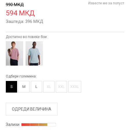
Извести ме за попуст
990
МКД
594
МКД
Заштеда:
396
МКД
Достапно во повеќе бои:
Одбери големина:
S
M
L
XL
XXL
XXXL
ОДРЕДИ ВЕЛИЧИНА
Залихи