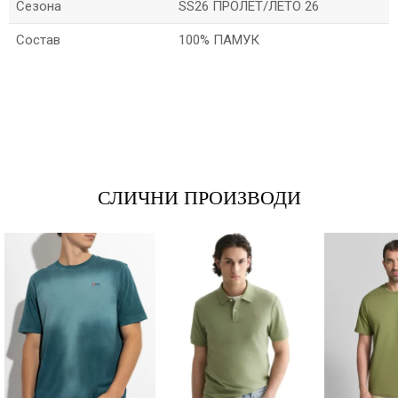
Сезона
SS26 ПРОЛЕТ/ЛЕТО 26
Состав
100% ПАМУК
*Име/Прекар
*Е-меил
СЛИЧНИ ПРОИЗВОДИ
Порака
Анти спам заштита - пресметајте колку е 4 + 1 :