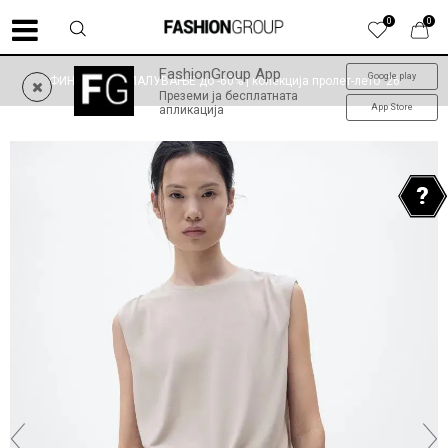
0
0
FashionGroup App
Google play
ФИНАЛНО НАМАЛУВАЊЕ до -60% | колекција пролет-лето '26
Преземи ја бесплатната
App Store
апликација