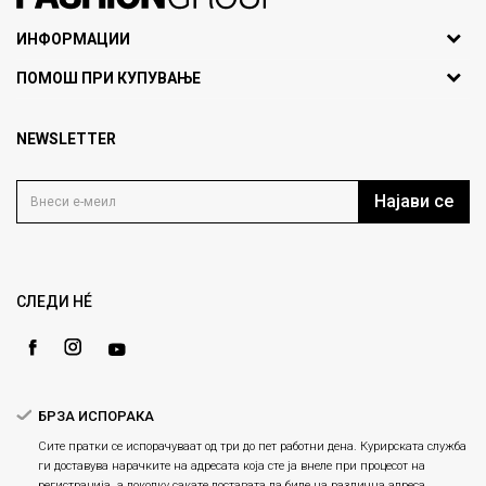
071297676, 070275363
ИНФОРМАЦИИ
ул. Никола Кљусев бр.6,
За нас
ПОМОШ ПРИ КУПУВАЊЕ
кат 7
Брендови
1000 Скопје, Македонија
Најчести прашања
Продавници
NEWSLETTER
Политика на приватност
info@fashiongroup.com.mk
Контакт
Услови на користење
Блог
Најави се
Како да купите
Кариера
Право на повлекување/враќање на производ
Loyalty
Рекламации
Gift Card
Замена и рефундација на производи
СЛЕДИ НÉ
Ценовник
Услови за испорака
Плаќање
БРЗА ИСПОРАКА
Сите пратки се испорачуваат од три до пет работни дена. Курирската служба
ги доставува нарачките на адресата која сте ја внеле при процесот на
регистрација, а доколку сакате доставата да биде на различна адреса,