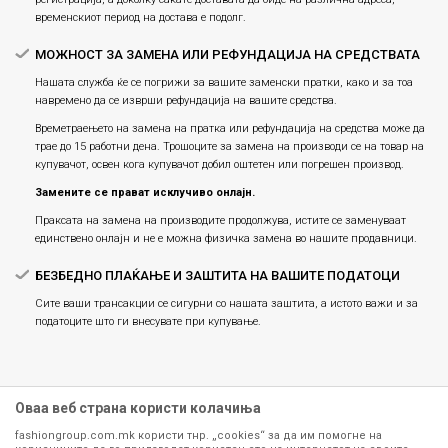
временскиот период на достава е подолг.
МОЖНОСТ ЗА ЗАМЕНА ИЛИ РЕФУНДАЦИЈА НА СРЕДСТВАТА
Нашата служба ќе се погрижи за вашите заменски пратки, како и за тоа
навремено да се изврши рефундација на вашите средства.
Времетраењето на замена на пратка или рефундацијa на средства може да
трае до 15 работни дена. Трошоците за замена на производи се на товар на
купувачот, освен кога купувачот добил оштетен или погрешен производ.
Замените се прават исклучиво онлајн.
Праксата на замена на производите продолжува, истите се заменуваат
единствено онлајн и не е можна физичка замена во нашите продавници.
БЕЗБЕДНО ПЛАЌАЊЕ И ЗАШТИТА НА ВАШИТЕ ПОДАТОЦИ
Сите ваши трансакции се сигурни со нашата заштита, а истото важи и за
податоците што ги внесувате при купување.
Оваа веб страна користи колачиња
fashiongroup.com.mk користи тнр. „cookies“ за да им помогне на