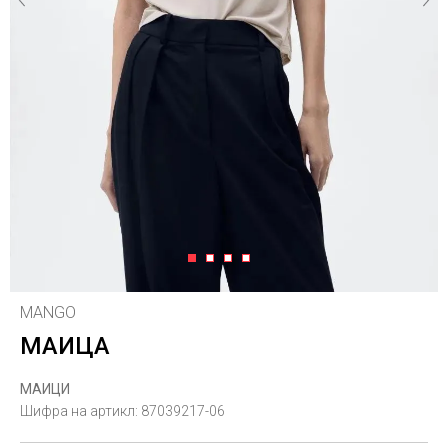
1
2
3
4
MANGO
МАИЦА
МАИЦИ
Шифра на артикл:
87039217-06