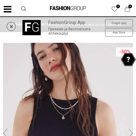
0
0
FashionGroup App
Google play
ФИНАЛНО НАМАЛУВАЊЕ до -60% | колекција пролет-лето '26
Преземи ја бесплатната
App Store
апликација
-50
%