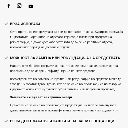
Ценовник
Услови за испорака
Плаќање
БРЗА ИСПОРАКА
Сите пратки се испорачуваат од три до пет работни дена. Курирската служба
ги доставува нарачките на адресата која сте ја внеле при процесот на
регистрација, а доколку сакате доставата да биде на различна адреса,
временскиот период на достава е подолг.
МОЖНОСТ ЗА ЗАМЕНА ИЛИ РЕФУНДАЦИЈА НА СРЕДСТВАТА
Нашата служба ќе се погрижи за вашите заменски пратки, како и за тоа
навремено да се изврши рефундација на вашите средства.
Времетраењето на замена на пратка или рефундацијa на средства може да
трае до 15 работни дена. Трошоците за замена на производи се на товар на
купувачот, освен кога купувачот добил оштетен или погрешен производ.
Замените се прават исклучиво онлајн.
Праксата на замена на производите продолжува, истите се заменуваат
единствено онлајн и не е можна физичка замена во нашите продавници.
БЕЗБЕДНО ПЛАЌАЊЕ И ЗАШТИТА НА ВАШИТЕ ПОДАТОЦИ