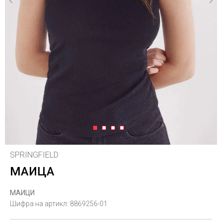
1
2
3
4
SPRINGFIELD
МАИЦА
МАИЦИ
Шифра на артикл:
8869256-01