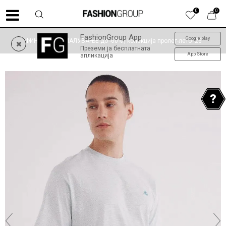
0
0
FashionGroup App
Google play
ФИНАЛНО НАМАЛУВАЊЕ до -60% | колекција пролет-лето '26
Преземи ја бесплатната
App Store
апликација