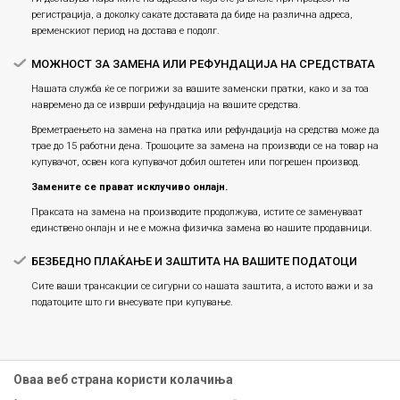
регистрација, а доколку сакате доставата да биде на различна адреса,
временскиот период на достава е подолг.
МОЖНОСТ ЗА ЗАМЕНА ИЛИ РЕФУНДАЦИЈА НА СРЕДСТВАТА
Нашата служба ќе се погрижи за вашите заменски пратки, како и за тоа
навремено да се изврши рефундација на вашите средства.
Времетраењето на замена на пратка или рефундацијa на средства може да
трае до 15 работни дена. Трошоците за замена на производи се на товар на
купувачот, освен кога купувачот добил оштетен или погрешен производ.
Замените се прават исклучиво онлајн.
Праксата на замена на производите продолжува, истите се заменуваат
единствено онлајн и не е можна физичка замена во нашите продавници.
БЕЗБЕДНО ПЛАЌАЊЕ И ЗАШТИТА НА ВАШИТЕ ПОДАТОЦИ
Сите ваши трансакции се сигурни со нашата заштита, а истото важи и за
податоците што ги внесувате при купување.
Оваа веб страна користи колачиња