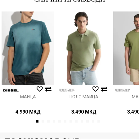
Порака
Анти спам заштита - пресметајте колку е 2 + 3 :
ИСПРАТИ
МАИЦА
ПОЛО МАИЦА
МА
4.990
МКД
3.490
МКД
3.49
1
2
3
4
5
6
7
8
9
10
11
12