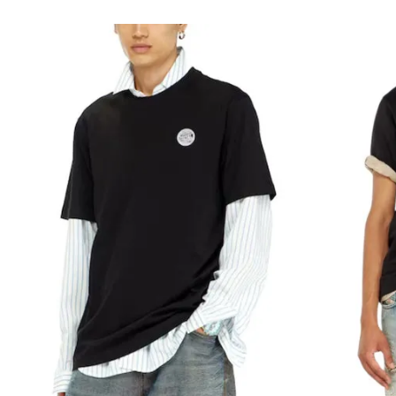
Порака
Анти спам заштита - пресметајте колку е 2 + 3 :
ИСПРАТИ