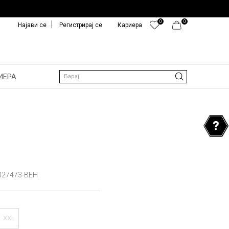
0
0
Најави се
Регистрирај се
Кариера
ИЕРА
Барај
327473-BEH
XXL