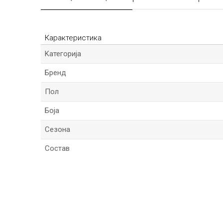
Карактеристика
Kатегорија
Бренд
Пол
Боја
Сезона
Состав
*Име/Прекар