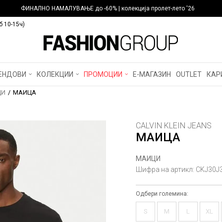
ФИНАЛНО НАМАЛУВАЊЕ до -60% | колекција пролет-лето '26
б 10-15ч)
ЕНДОВИ
КОЛЕКЦИИ
ПРОМОЦИИ
Е-МАГАЗИН
OUTLET
КАР
ЦИ
МАИЦА
CALVIN KLEIN JEANS
МАИЦА
МАИЦИ
Шифра на артикл:
CKJ30J
Одбери големина:
S
M
L
XL