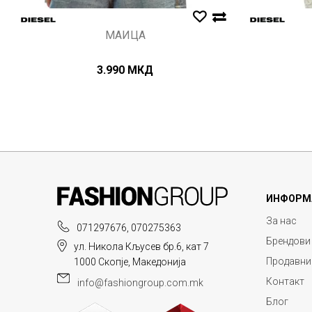
МАИЦА
3.990
МКД
ИНФОРМ
За нас
071297676, 070275363
Брендови
ул. Никола Кљусев бр.6, кат 7
Продавни
1000 Скопје, Македонија
Контакт
info@fashiongroup.com.mk
Блог