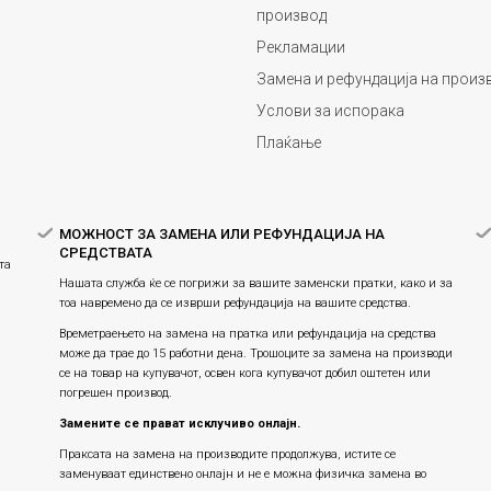
производ
Рекламации
Замена и рефундација на произ
Услови за испорака
Плаќање
МОЖНОСТ ЗА ЗАМЕНА ИЛИ РЕФУНДАЦИЈА НА
СРЕДСТВАТА
та
Нашата служба ќе се погрижи за вашите заменски пратки, како и за
тоа навремено да се изврши рефундација на вашите средства.
Времетраењето на замена на пратка или рефундацијa на средства
може да трае до 15 работни дена. Трошоците за замена на производи
се на товар на купувачот, освен кога купувачот добил оштетен или
погрешен производ.
Замените се прават исклучиво онлајн.
Праксата на замена на производите продолжува, истите се
заменуваат единствено онлајн и не е можна физичка замена во