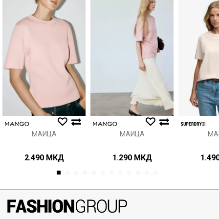
Порака
Анти спам заштита - пресметајте колку е 6 - 1 :
ИСПРАТИ
МАИЦА
МАИЦА
МА
2.490
МКД
1.290
МКД
1.49
1
2
3
4
5
6
7
8
9
10
11
12
071297676, 070275363