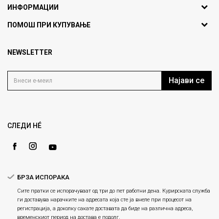
ИНФОРМАЦИИ
ул. Никола Кљусев бр.6,
За нас
ПОМОШ ПРИ КУПУВАЊЕ
кат 7
Брендови
1000 Скопје, Македонија
Најчести прашања
Продавници
NEWSLETTER
Политика на приватност
info@fashiongroup.com.mk
Контакт
Услови на користење
Блог
Најави се
Како да купите
Кариера
Право на повлекување/враќање на производ
Loyalty
Рекламации
Gift Card
Замена и рефундација на производи
СЛЕДИ НÉ
Ценовник
Услови за испорака
Плаќање
БРЗА ИСПОРАКА
Сите пратки се испорачуваат од три до пет работни дена. Курирската служба
ги доставува нарачките на адресата која сте ја внеле при процесот на
регистрација, а доколку сакате доставата да биде на различна адреса,
временскиот период на достава е подолг.