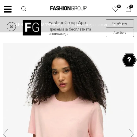
0
0
FashionGroup App
Google play
ФИНАЛНО НАМАЛУВАЊЕ до -60% | колекција пролет-лето '26
Преземи ја бесплатната
App Store
апликација