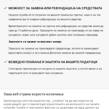
МОЖНОСТ ЗА ЗАМЕНА ИЛИ РЕФУНДАЦИЈА НА СРЕДСТВАТА
Нашата служба ќе се погрижи за вашите заменски пратки, како и за тоа
навремено да се изврши рефундација на вашите средства.
Времетраењето на замена на пратка или рефундацијa на средства може да
трае до 15 работни дена. Трошоците за замена на производи се на товар на
купувачот, освен кога купувачот добил оштетен или погрешен производ.
Замените се прават исклучиво онлајн.
Праксата на замена на производите продолжува, истите се заменуваат
единствено онлајн и не е можна физичка замена во нашите продавници.
БЕЗБЕДНО ПЛАЌАЊЕ И ЗАШТИТА НА ВАШИТЕ ПОДАТОЦИ
Сите ваши трансакции се сигурни со нашата заштита, а истото важи и за
податоците што ги внесувате при купување.
Оваа веб страна користи колачиња
fashiongroup.com.mk користи тнр. „cookies“ за да им помогне на
корисниците да го прилагодат користењето на интернетот на своите
потреби. Cookie е текстуален фајл кој се доделува на хард дискот на