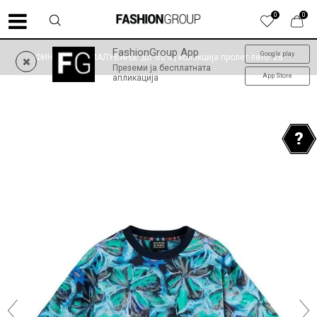
0
0
FashionGroup App
Google play
ФИНАЛНО НАМАЛУВАЊЕ до -60% | колекција пролет-лето '26
Преземи ја бесплатната
App Store
апликација