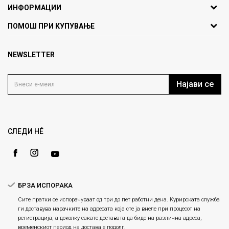
ИНФОРМАЦИИ
ул. Никола Кљусев бр.6,
За нас
ПОМОШ ПРИ КУПУВАЊЕ
кат 7
Брендови
1000 Скопје, Македонија
Најчести прашања
Продавници
NEWSLETTER
Политика на приватност
info@fashiongroup.com.mk
Контакт
Услови на користење
Блог
Најави се
Како да купите
Кариера
Право на повлекување/враќање на производ
Loyalty
Рекламации
Gift Card
Замена и рефундација на производи
СЛЕДИ НÉ
Ценовник
Услови за испорака
Плаќање
БРЗА ИСПОРАКА
Сите пратки се испорачуваат од три до пет работни дена. Курирската служба
ги доставува нарачките на адресата која сте ја внеле при процесот на
регистрација, а доколку сакате доставата да биде на различна адреса,
временскиот период на достава е подолг.