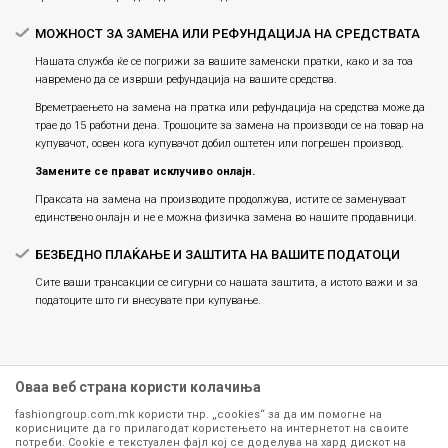
МОЖНОСТ ЗА ЗАМЕНА ИЛИ РЕФУНДАЦИЈА НА СРЕДСТВАТА
Нашата служба ќе се погрижи за вашите заменски пратки, како и за тоа
навремено да се изврши рефундација на вашите средства.
Времетраењето на замена на пратка или рефундацијa на средства може да
трае до 15 работни дена. Трошоците за замена на производи се на товар на
купувачот, освен кога купувачот добил оштетен или погрешен производ.
Замените се прават исклучиво онлајн.
Праксата на замена на производите продолжува, истите се заменуваат
единствено онлајн и не е можна физичка замена во нашите продавници.
БЕЗБЕДНО ПЛАЌАЊЕ И ЗАШТИТА НА ВАШИТЕ ПОДАТОЦИ
Сите ваши трансакции се сигурни со нашата заштита, а истото важи и за
податоците што ги внесувате при купување.
Оваа веб страна користи колачиња
fashiongroup.com.mk користи тнр. „cookies“ за да им помогне на
корисниците да го прилагодат користењето на интернетот на своите
потреби. Cookie е текстуален фајл кој се доделува на хард дискот на