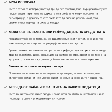
БРЗА ИСПОРАКА
Сите пратки се испорачуваат од три до пет работни дена. Курирската служба
ги доставува нарачките на адресата која сте ја внеле при процесот на
регистрација, а доколку сакате доставата да биде на различна адреса,
временскиот период на достава е подолг.
МОЖНОСТ ЗА ЗАМЕНА ИЛИ РЕФУНДАЦИЈА НА СРЕДСТВАТА
Нашата служба ќе се погрижи за вашите заменски пратки, како и за тоа
навремено да се изврши рефундација на вашите средства.
Времетраењето на замена на пратка или рефундацијa на средства може да
трае до 15 работни дена. Трошоците за замена на производи се на товар на
купувачот, освен кога купувачот добил оштетен или погрешен производ.
Замените се прават исклучиво онлајн.
Праксата на замена на производите продолжува, истите се заменуваат
единствено онлајн и не е можна физичка замена во нашите продавници.
БЕЗБЕДНО ПЛАЌАЊЕ И ЗАШТИТА НА ВАШИТЕ ПОДАТОЦИ
Сите ваши трансакции се сигурни со нашата заштита, а истото важи и за
податоците што ги внесувате при купување.