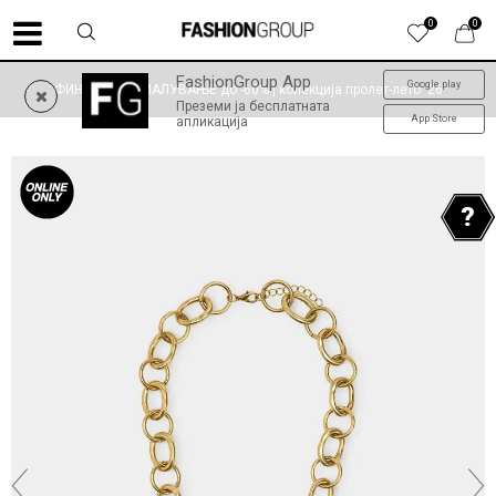
0
0
FashionGroup App
Google play
ФИНАЛНО НАМАЛУВАЊЕ до -60% | колекција пролет-лето '26
Преземи ја бесплатната
App Store
апликација