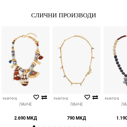
СЛИЧНИ ПРОИЗВОДИ
Порака
Анти спам заштита - пресметајте колку е 2 + 3 :
ИСПРАТИ
ЛАНЧЕ
ЛАНЧЕ
ЛА
2.690
МКД
790
МКД
1.19