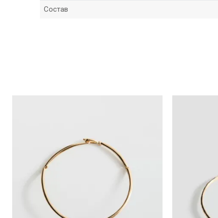
Состав
*Име/Прекар
Порака
Анти спам заштита - пресметајте колку е 9 - 4 :
ИСПРАТИ