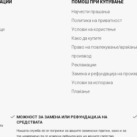
АЦИИ
ПОМОШ ПРИ КУПУВАЊЕ
Најчести прашања
Политика на приватност
ци
Услови на користење
Како да купите
Право на повлекување/враќање
производ
Рекламации
Замена и рефундација на произ
Услови за испорака
Плаќање
МОЖНОСТ ЗА ЗАМЕНА ИЛИ РЕФУНДАЦИЈА НА
СРЕДСТВАТА
та
Нашата служба ќе се погрижи за вашите заменски пратки, како и за
тоа навремено да се изврши рефундација на вашите средства.