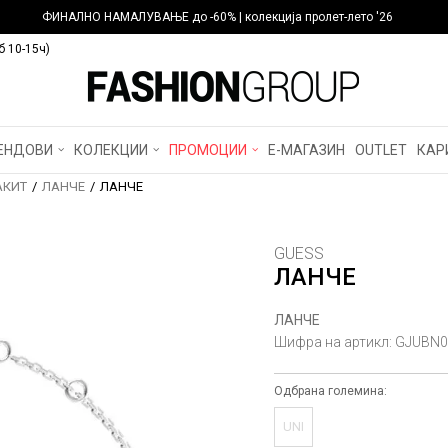
ФИНАЛНО НАМАЛУВАЊЕ до -60% | колекција пролет-лето '26
б 10-15ч)
ЕНДОВИ
КОЛЕКЦИИ
ПРОМОЦИИ
Е-МАГАЗИН
OUTLET
КАР
АКИТ
ЛАНЧЕ
ЛАНЧЕ
GUESS
ЛАНЧЕ
ЛАНЧЕ
Шифра на артикл:
GJUBN0
Одбрана големина:
UNI