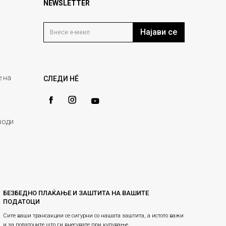
NEWSLETTER
Најави се
 на
СЛЕДИ НÉ
води
БЕЗБЕДНО ПЛАЌАЊЕ И ЗАШТИТА НА ВАШИТЕ
ПОДАТОЦИ
Сите ваши трансакции се сигурни со нашата заштита, а истото важи
и за податоците што ги внесувате при купување.