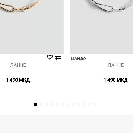
ЛАНЧЕ
ЛАНЧЕ
1.490
МКД
1.490
МКД
1
2
3
4
5
6
7
8
9
10
11
12