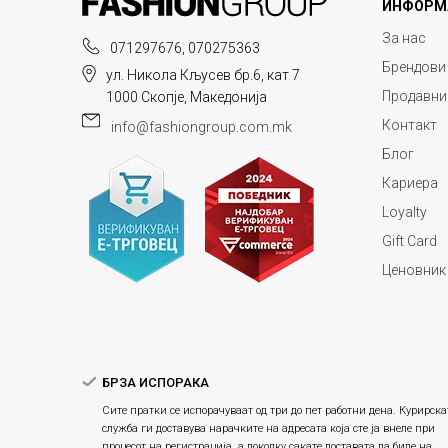
ИНФОРМ
За нас
071297676, 070275363
Брендови
ул. Никола Кљусев бр.6, кат 7
Продавни
1000 Скопје, Македонија
Контакт
info@fashiongroup.com.mk
Блог
Кариера
Loyalty
Gift Card
Ценовник
БРЗА ИСПОРАКА
Сите пратки се испорачуваат од три до пет работни дена. Курирска
служба ги доставува нарачките на адресата која сте ја внеле при
процесот на регистрација, а доколку сакате доставата да биде на