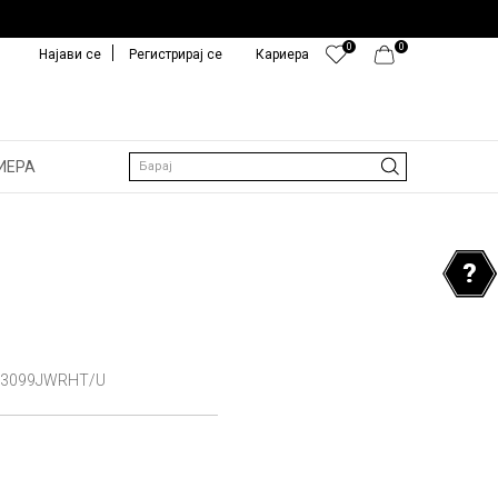
0
0
Најави се
Регистрирај се
Кариера
ИЕРА
Барај
3099JWRHT/U