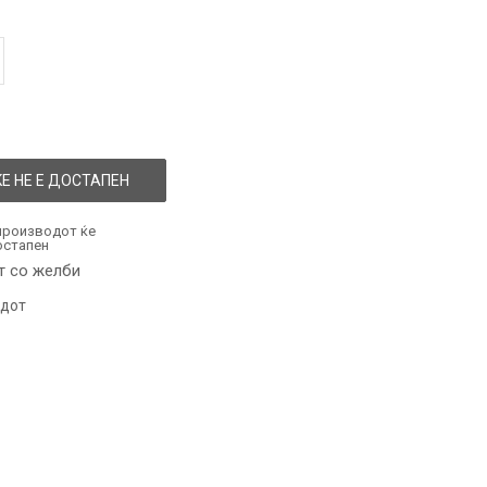
Е НЕ Е ДОСТАПЕН
производот ќе
остапен
т со желби
одот