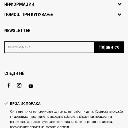
ИНФОРМАЦИИ
ул. Никола Кљусев бр.6,
За нас
ПОМОШ ПРИ КУПУВАЊЕ
кат 7
Брендови
1000 Скопје, Македонија
Најчести прашања
Продавници
NEWSLETTER
Политика на приватност
info@fashiongroup.com.mk
Контакт
Услови на користење
Блог
Најави се
Како да купите
Кариера
Право на повлекување/враќање на производ
Loyalty
Рекламации
Gift Card
Замена и рефундација на производи
СЛЕДИ НÉ
Ценовник
Услови за испорака
Плаќање
БРЗА ИСПОРАКА
Сите пратки се испорачуваат од три до пет работни дена. Курирската служба
ги доставува нарачките на адресата која сте ја внеле при процесот на
регистрација, а доколку сакате доставата да биде на различна адреса,
временскиот период на достава е подолг.