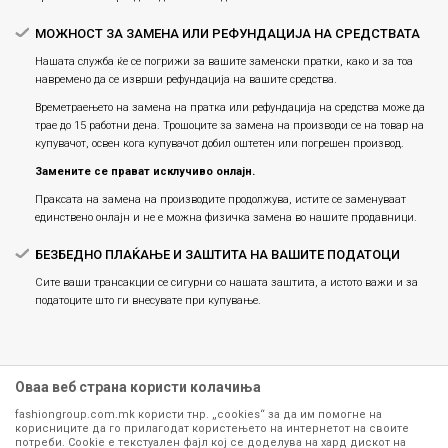
МОЖНОСТ ЗА ЗАМЕНА ИЛИ РЕФУНДАЦИЈА НА СРЕДСТВАТА
Нашата служба ќе се погрижи за вашите заменски пратки, како и за тоа
навремено да се изврши рефундација на вашите средства.
Времетраењето на замена на пратка или рефундацијa на средства може да
трае до 15 работни дена. Трошоците за замена на производи се на товар на
купувачот, освен кога купувачот добил оштетен или погрешен производ.
Замените се прават исклучиво онлајн.
Праксата на замена на производите продолжува, истите се заменуваат
единствено онлајн и не е можна физичка замена во нашите продавници.
БЕЗБЕДНО ПЛАЌАЊЕ И ЗАШТИТА НА ВАШИТЕ ПОДАТОЦИ
Сите ваши трансакции се сигурни со нашата заштита, а истото важи и за
податоците што ги внесувате при купување.
Оваа веб страна користи колачиња
fashiongroup.com.mk користи тнр. „cookies“ за да им помогне на
корисниците да го прилагодат користењето на интернетот на своите
потреби. Cookie е текстуален фајл кој се доделува на хард дискот на