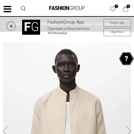
0
0
FashionGroup App
Google play
ФИНАЛНО НАМАЛУВАЊЕ до -60% | колекција пролет-лето '26
Преземи ја бесплатната
App Store
апликација