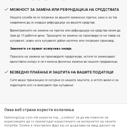
МОЖНОСТ ЗА ЗАМЕНА ИЛИ РЕФУНДАЦИЈА НА СРЕДСТВАТА
Нашата служба ќе се погрижи за вашите заменски пратки, како и за тоа
навремено да се изврши рефундација на вашите средства.
Времетраењето на замена на пратка или рефундацијa на средства може да
трае до 15 работни дена. Трошоците за замена на производи се на товар на
купувачот, освен кога купувачот добил оштетен или погрешен производ.
Замените се прават исклучиво онлајн.
Праксата на замена на производите продолжува, истите се заменуваат
единствено онлајн и не е можна физичка замена во нашите продавници.
БЕЗБЕДНО ПЛАЌАЊЕ И ЗАШТИТА НА ВАШИТЕ ПОДАТОЦИ
Сите ваши трансакции се сигурни со нашата заштита, а истото важи и за
податоците што ги внесувате при купување.
Оваа веб страна користи колачиња
fashiongroup.com.mk користи тнр. „cookies“ за да им помогне на
корисниците да го прилагодат користењето на интернетот на своите
потреби. Cookie е текстуален фајл кој се доделува на хард дискот на