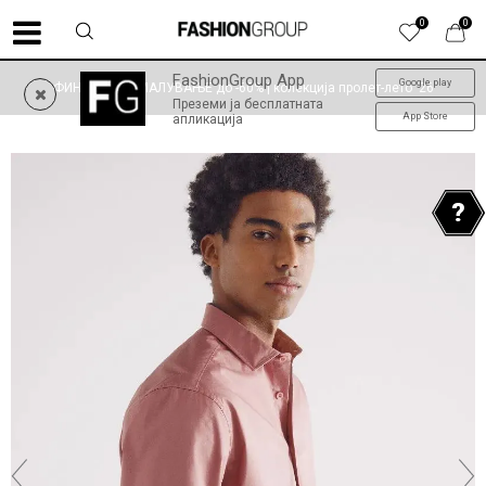
0
0
FashionGroup App
Google play
ФИНАЛНО НАМАЛУВАЊЕ до -60% | колекција пролет-лето '26
Преземи ја бесплатната
App Store
апликација