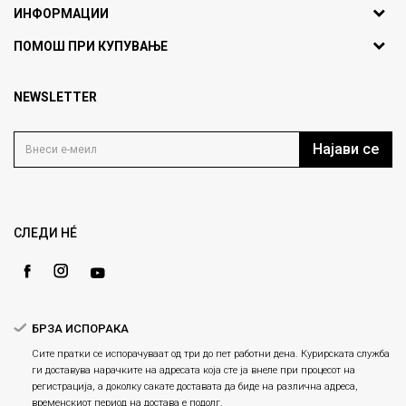
ИНФОРМАЦИИ
ул. Никола Кљусев бр.6,
За нас
ПОМОШ ПРИ КУПУВАЊЕ
кат 7
Брендови
1000 Скопје, Македонија
Најчести прашања
Продавници
NEWSLETTER
Политика на приватност
info@fashiongroup.com.mk
Контакт
Услови на користење
Блог
Најави се
Како да купите
Кариера
Право на повлекување/враќање на производ
Loyalty
Рекламации
Gift Card
Замена и рефундација на производи
СЛЕДИ НÉ
Ценовник
Услови за испорака
Плаќање
БРЗА ИСПОРАКА
Сите пратки се испорачуваат од три до пет работни дена. Курирската служба
ги доставува нарачките на адресата која сте ја внеле при процесот на
регистрација, а доколку сакате доставата да биде на различна адреса,
временскиот период на достава е подолг.