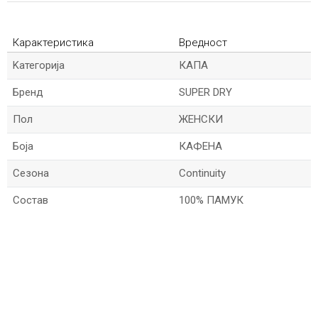
Карактеристика
Вредност
Kатегорија
КАПА
Бренд
SUPER DRY
Пол
ЖЕНСКИ
Боја
КАФЕНА
Сезона
Continuity
Состав
100% ПАМУК
*Име/Прекар
*Е-меил