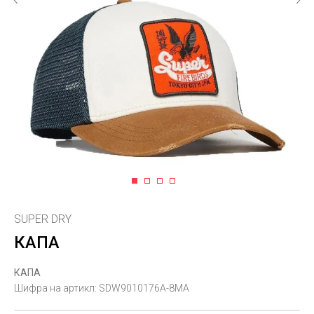
1
2
3
4
SUPER DRY
КАПА
КАПА
Шифра на артикл:
SDW9010176A-8MA