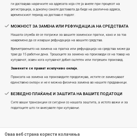
ги доставува нарачките на адресата која сте ја внеле при процесот на
регистрација, а доколку сакате доставата да биде на различна адреса,
временскиот период на достава е подолг.
МОЖНОСТ ЗА ЗАМЕНА ИЛИ РЕФУНДАЦИЈА НА СРЕДСТВАТА
Нашата служба ќе се погрижи за вашите заменски пратки, како и за тоа
навремено да се изврши рефундација на вашите средства.
Времетраењето на замена на пратка или рефундацијa на средства може да
трае до 15 работни дена. Трошоците за замена на производи се на товар на
купувачот, освен кога купувачот добил оштетен или погрешен производ.
Замените се прават исклучиво онлајн.
Праксата на замена на производите продолжува, истите се заменуваат
единствено онлајн и не е можна физичка замена во нашите продавници.
БЕЗБЕДНО ПЛАЌАЊЕ И ЗАШТИТА НА ВАШИТЕ ПОДАТОЦИ
Сите ваши трансакции се сигурни со нашата заштита, а истото важи и за
податоците што ги внесувате при купување.
Оваа веб страна користи колачиња