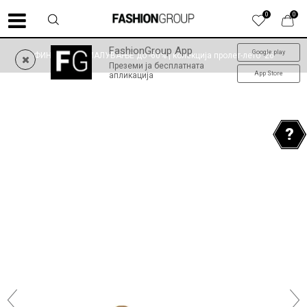
0
0
FashionGroup App
Google play
ФИНАЛНО НАМАЛУВАЊЕ до -60% | колекција пролет-лето '26
Преземи ја бесплатната
App Store
апликација