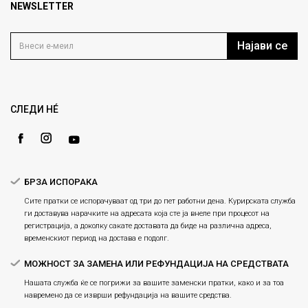
Продавници
NEWSLETTER
Политика на приватност
info@fashiongroup.com.mk
Контакт
Услови на користење
Блог
Најави се
Како да купите
Кариера
Право на повлекување/враќање на производ
Loyalty
Рекламации
Gift Card
Замена и рефундација на производи
СЛЕДИ НÉ
Ценовник
Услови за испорака
Плаќање
БРЗА ИСПОРАКА
Сите пратки се испорачуваат од три до пет работни дена. Курирската служба
ги доставува нарачките на адресата која сте ја внеле при процесот на
регистрација, а доколку сакате доставата да биде на различна адреса,
временскиот период на достава е подолг.
МОЖНОСТ ЗА ЗАМЕНА ИЛИ РЕФУНДАЦИЈА НА СРЕДСТВАТА
Нашата служба ќе се погрижи за вашите заменски пратки, како и за тоа
навремено да се изврши рефундација на вашите средства.