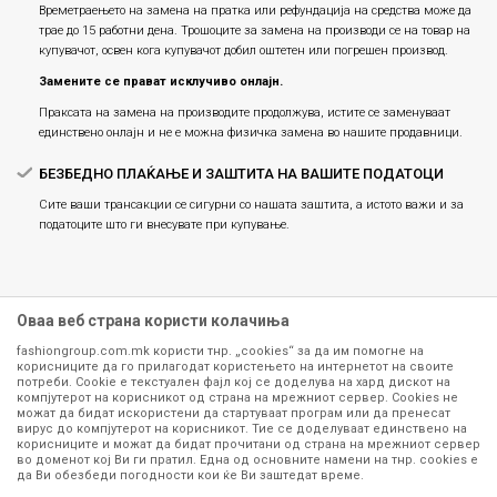
Времетраењето на замена на пратка или рефундацијa на средства може да
трае до 15 работни дена. Трошоците за замена на производи се на товар на
купувачот, освен кога купувачот добил оштетен или погрешен производ.
Замените се прават исклучиво онлајн.
Праксата на замена на производите продолжува, истите се заменуваат
единствено онлајн и не е можна физичка замена во нашите продавници.
БЕЗБЕДНО ПЛАЌАЊЕ И ЗАШТИТА НА ВАШИТЕ ПОДАТОЦИ
Сите ваши трансакции се сигурни со нашата заштита, а истото важи и за
податоците што ги внесувате при купување.
Оваа веб страна користи колачиња
fashiongroup.com.mk користи тнр. „cookies“ за да им помогне на
корисниците да го прилагодат користењето на интернетот на своите
потреби. Cookie е текстуален фајл кој се доделува на хард дискот на
компјутерот на корисникот од страна на мрежниот сервер. Cookies не
можат да бидат искористени да стартуваат програм или да пренесат
Сите информации околу производите кои се изложени на нашата
вирус до компјутерот на корисникот. Тие се доделуваат единствено на
корисниците и можат да бидат прочитани од страна на мрежниот сервер
онлајн продавница се стремиме да бидат конкретни, точни и прецизни,
во доменот кој Ви ги пратил. Една од основните намени на тнр. сookies е
меѓутоа не можеме да гарантираме дека се без ниту една грешка или
да Ви обезбеди погодности кои ќе Ви заштедат време.
пак дека сите производи во моментот се достапни на залиха.