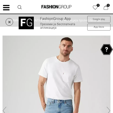
0
0
FashionGroup App
Google play
ФИНАЛНО НАМАЛУВАЊЕ до -60% | колекција пролет-лето '26
Преземи ја бесплатната
App Store
апликација