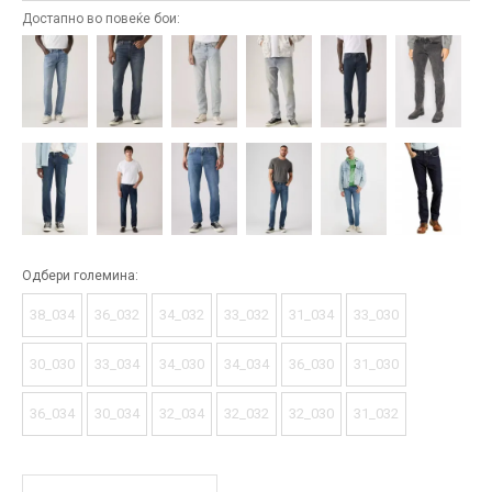
Достапно во повеќе бои:
Одбери големина:
38_034
36_032
34_032
33_032
31_034
33_030
30_030
33_034
34_030
34_034
36_030
31_030
36_034
30_034
32_034
32_032
32_030
31_032