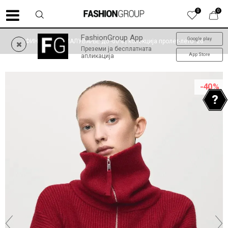
0
0
FashionGroup App
Google play
ФИНАЛНО НАМАЛУВАЊЕ до -60% | колекција пролет-лето '26
Преземи ја бесплатната
App Store
апликација
-40
%