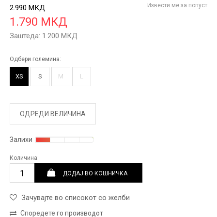
Извести ме за попуст
2.990
МКД
1.790
МКД
Заштеда:
1.200
МКД
Одбери големина:
XS
S
M
L
ОДРЕДИ ВЕЛИЧИНА
Залихи
Количина:
ДОДАЈ ВО КОШНИЧКА
Зачувајте во списокот со желби
Споредете го производот