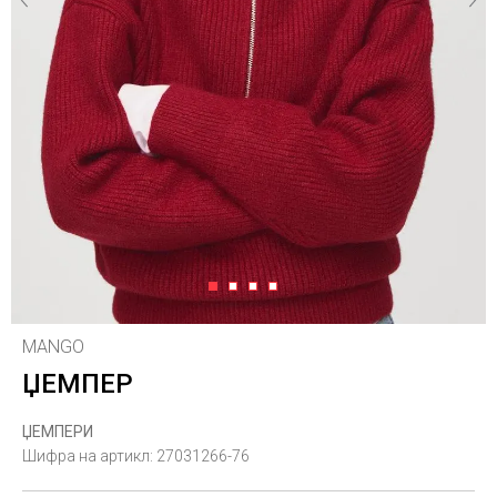
1
2
3
4
MANGO
ЏЕМПЕР
ЏЕМПЕРИ
Шифра на артикл:
27031266-76