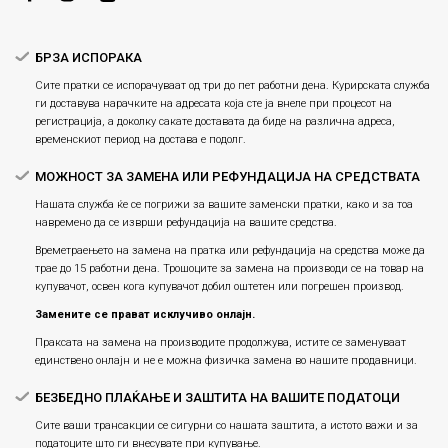
Плаќање
БРЗА ИСПОРАКА
Сите пратки се испорачуваат од три до пет работни дена. Курирската служба
ги доставува нарачките на адресата која сте ја внеле при процесот на
регистрација, а доколку сакате доставата да биде на различна адреса,
временскиот период на достава е подолг.
МОЖНОСТ ЗА ЗАМЕНА ИЛИ РЕФУНДАЦИЈА НА СРЕДСТВАТА
Нашата служба ќе се погрижи за вашите заменски пратки, како и за тоа
навремено да се изврши рефундација на вашите средства.
Времетраењето на замена на пратка или рефундацијa на средства може да
трае до 15 работни дена. Трошоците за замена на производи се на товар на
купувачот, освен кога купувачот добил оштетен или погрешен производ.
Замените се прават исклучиво онлајн.
Праксата на замена на производите продолжува, истите се заменуваат
единствено онлајн и не е можна физичка замена во нашите продавници.
БЕЗБЕДНО ПЛАЌАЊЕ И ЗАШТИТА НА ВАШИТЕ ПОДАТОЦИ
Сите ваши трансакции се сигурни со нашата заштита, а истото важи и за
податоците што ги внесувате при купување.