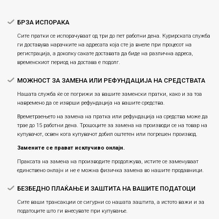
БРЗА ИСПОРАКА
Сите пратки се испорачуваат од три до пет работни дена. Курирската служба
ги доставува нарачките на адресата која сте ја внеле при процесот на
регистрација, а доколку сакате доставата да биде на различна адреса,
временскиот период на достава е подолг.
МОЖНОСТ ЗА ЗАМЕНА ИЛИ РЕФУНДАЦИЈА НА СРЕДСТВАТА
Нашата служба ќе се погрижи за вашите заменски пратки, како и за тоа
навремено да се изврши рефундација на вашите средства.
Времетраењето на замена на пратка или рефундацијa на средства може да
трае до 15 работни дена. Трошоците за замена на производи се на товар на
купувачот, освен кога купувачот добил оштетен или погрешен производ.
Замените се прават исклучиво онлајн.
Праксата на замена на производите продолжува, истите се заменуваат
единствено онлајн и не е можна физичка замена во нашите продавници.
БЕЗБЕДНО ПЛАЌАЊЕ И ЗАШТИТА НА ВАШИТЕ ПОДАТОЦИ
Сите ваши трансакции се сигурни со нашата заштита, а истото важи и за
податоците што ги внесувате при купување.