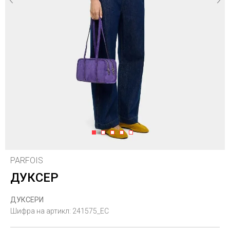
1
2
3
4
5
PARFOIS
ДУКСЕР
ДУКСЕРИ
Шифра на артикл:
241575_EC