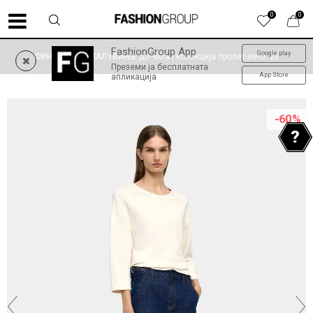
0
0
FashionGroup App
Google play
ФИНАЛНО НАМАЛУВАЊЕ до -60% | колекција пролет-лето '26
Преземи ја бесплатната
App Store
апликација
-60
%