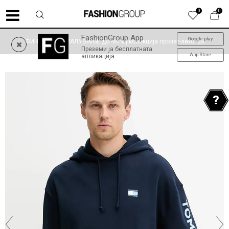
0
0
FashionGroup App
Google play
ФИНАЛНО НАМАЛУВАЊЕ до -60% | колекција пролет-лето '26
Преземи ја бесплатната
App Store
апликација