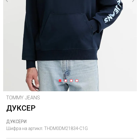
1
2
3
4
TOMMY JEANS
ДУКСЕР
ДУКСЕРИ
Шифра на артикл:
THDM0DM21834-C1G