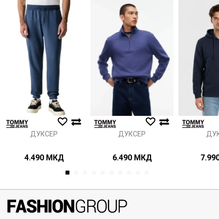
Порака
Анти спам заштита - пресметајте колку е 6 - 1 :
ИСПРАТИ
ДУКСЕР
ДУКСЕР
ДУ
4.490
МКД
6.490
МКД
7.99
1
2
3
4
5
6
7
8
9
10
071297676, 070275363