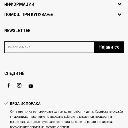
ИНФОРМАЦИИ
ул. Никола Кљусев бр.6,
За нас
ПОМОШ ПРИ КУПУВАЊЕ
кат 7
Брендови
1000 Скопје, Македонија
Најчести прашања
Продавници
NEWSLETTER
Политика на приватност
info@fashiongroup.com.mk
Контакт
Услови на користење
Блог
Најави се
Како да купите
Кариера
Право на повлекување/враќање на производ
Loyalty
Рекламации
Gift Card
Замена и рефундација на производи
СЛЕДИ НÉ
Ценовник
Услови за испорака
Плаќање
БРЗА ИСПОРАКА
Сите пратки се испорачуваат од три до пет работни дена. Курирската служба
ги доставува нарачките на адресата која сте ја внеле при процесот на
регистрација, а доколку сакате доставата да биде на различна адреса,
временскиот период на достава е подолг.