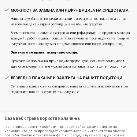
МОЖНОСТ ЗА ЗАМЕНА ИЛИ РЕФУНДАЦИЈА НА СРЕДСТВАТА
Нашата служба ќе се погрижи за вашите заменски пратки, како и за тоа
навремено да се изврши рефундација на вашите средства.
Времетраењето на замена на пратка или рефундацијa на средства може да
трае до 15 работни дена. Трошоците за замена на производи се на товар на
купувачот, освен кога купувачот добил оштетен или погрешен производ.
Замените се прават исклучиво онлајн.
Праксата на замена на производите продолжува, истите се заменуваат
единствено онлајн и не е можна физичка замена во нашите продавници.
БЕЗБЕДНО ПЛАЌАЊЕ И ЗАШТИТА НА ВАШИТЕ ПОДАТОЦИ
Сите ваши трансакции се сигурни со нашата заштита, а истото важи и за
податоците што ги внесувате при купување.
Оваа веб страна користи колачиња
fashiongroup.com.mk користи тнр. „cookies“ за да им помогне на
корисниците да го прилагодат користењето на интернетот на своите
потреби. Cookie е текстуален фајл кој се доделува на хард дискот на