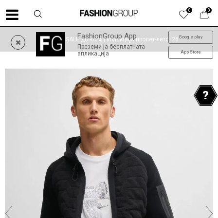
0
0
FashionGroup App
Google play
SUMMER SALE до -60% | колекција пролет-лето '26
Преземи ја бесплатната
App Store
апликација