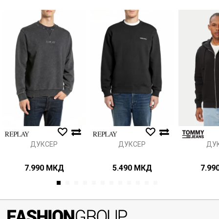
Порака
Анти спам заштита - пресметајте колку е 4 + 1 :
ИСПРАТИ
ДУКСЕР
ДУКСЕР
ДУ
7.990
МКД
5.490
МКД
7.99
1
2
3
4
5
6
7
8
9
10
11
12