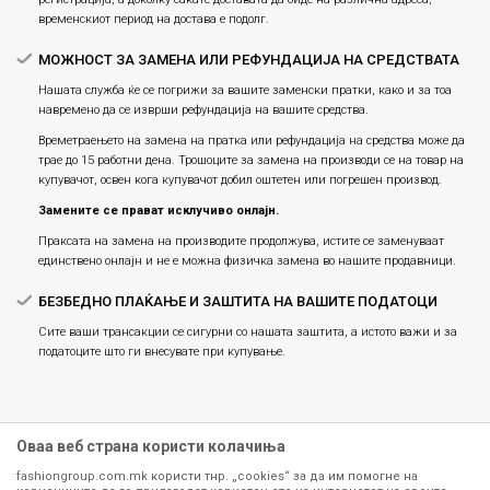
временскиот период на достава е подолг.
МОЖНОСТ ЗА ЗАМЕНА ИЛИ РЕФУНДАЦИЈА НА СРЕДСТВАТА
Нашата служба ќе се погрижи за вашите заменски пратки, како и за тоа
навремено да се изврши рефундација на вашите средства.
Времетраењето на замена на пратка или рефундацијa на средства може да
трае до 15 работни дена. Трошоците за замена на производи се на товар на
купувачот, освен кога купувачот добил оштетен или погрешен производ.
Замените се прават исклучиво онлајн.
Праксата на замена на производите продолжува, истите се заменуваат
единствено онлајн и не е можна физичка замена во нашите продавници.
БЕЗБЕДНО ПЛАЌАЊЕ И ЗАШТИТА НА ВАШИТЕ ПОДАТОЦИ
Сите ваши трансакции се сигурни со нашата заштита, а истото важи и за
податоците што ги внесувате при купување.
Оваа веб страна користи колачиња
fashiongroup.com.mk користи тнр. „cookies“ за да им помогне на