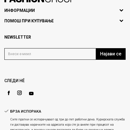
071297676, 070275363
ИНФОРМАЦИИ
ул. Никола Кљусев бр.6,
За нас
ПОМОШ ПРИ КУПУВАЊЕ
кат 7
Брендови
1000 Скопје, Македонија
Најчести прашања
Продавници
NEWSLETTER
Политика на приватност
info@fashiongroup.com.mk
Контакт
Услови на користење
Блог
Најави се
Како да купите
Кариера
Право на повлекување/враќање на производ
Loyalty
Рекламации
Gift Card
Замена и рефундација на производи
СЛЕДИ НÉ
Ценовник
Услови за испорака
Плаќање
БРЗА ИСПОРАКА
Сите пратки се испорачуваат од три до пет работни дена. Курирската служба
ги доставува нарачките на адресата која сте ја внеле при процесот на
регистрација, а доколку сакате доставата да биде на различна адреса,