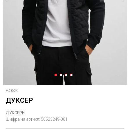
1
2
3
4
BOSS
ДУКСЕР
ДУКСЕРИ
Шифра на артикл:
50523249-001